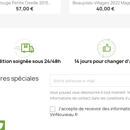
ouge Petite Oseille 2015...
Beaujolais-Villages 2022 Ma
57,00 €
40,00 €
Aperçu rapide
Aperçu rapide


ition soignée sous 24/48h
14 jours pour changer d’
res spéciales
Vous pouvez vous désinscrire à tout moment. V
informations de contact dans les conditions d'ut
J’accepte de recevoir des informatio
VinNouveau.fr
cebook
Twitter