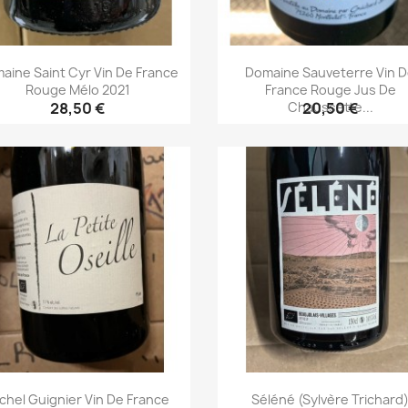
aine Saint Cyr Vin De France
Domaine Sauveterre Vin 
Rouge Mélo 2021
France Rouge Jus De
Chaussette...
28,50 €
20,50 €
Aperçu rapide
Aperçu rapide


chel Guignier Vin De France
Séléné (Sylvère Trichard