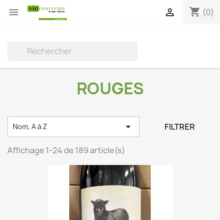
shopping_cart


(0)

ROUGES

FILTRER
Nom, A à Z
Affichage 1-24 de 189 article(s)