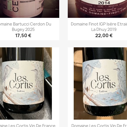
maine Bartucci Cerdon Du
Domaine Finot IGP Isère Etra
Bugey 2025
La Dhuy 2019
17,50 €
22,00 €
Aperçu rapide
Aperçu rapide


ine Les Cortis Vin De France
Domaine Les Cortis Vin De F