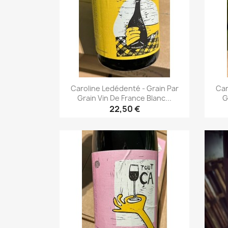
Caroline Ledédenté - Grain Par
Car
Grain Vin De France Blanc...
G
22,50 €
Aperçu rapide
