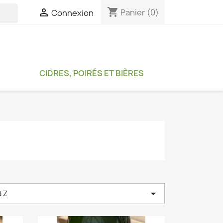
shopping_cart

Panier
(0)
Connexion

CIDRES, POIRÉS ET BIÈRES

à Z