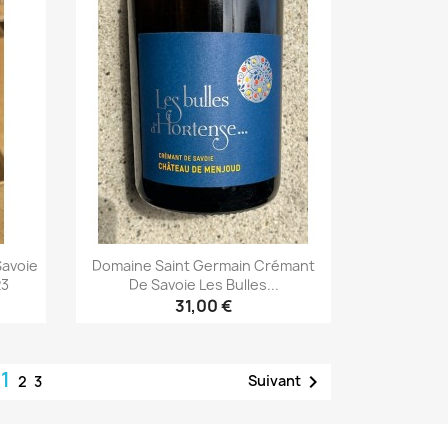
Savoie
Domaine Saint Germain Crémant
23
De Savoie Les Bulles...
31,00 €
Aperçu rapide

1

Suivant
2
3