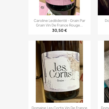
Caroline Ledédenté - Grain Par
Do
Grain Vin De France Rouge...
30,50 €
Aperçu rapide

Domaine Les Cortis Vin De France
Doma