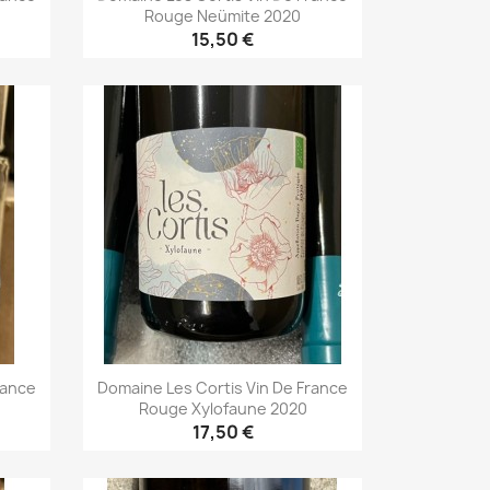
Rouge Neümite 2020
15,50 €
Aperçu rapide

rance
Domaine Les Cortis Vin De France
Rouge Xylofaune 2020
17,50 €
Aperçu rapide
