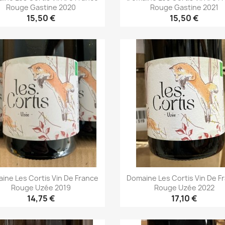
Rouge Gastine 2020
Rouge Gastine 2021
15,50 €
15,50 €
Aperçu rapide
Aperçu rapide


ine Les Cortis Vin De France
Domaine Les Cortis Vin De F
Rouge Uzée 2019
Rouge Uzée 2022
14,75 €
17,10 €
Aperçu rapide
Aperçu rapide

