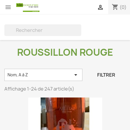
shopping_cart


(0)

ROUSSILLON ROUGE

FILTRER
Nom, A à Z
Affichage 1-24 de 247 article(s)