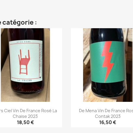
Aperçu rapide
Aperçu rapide


 catégorie :
s Ciel Vin De France Rosé La
De Mena Vin De France Ro
Chaise 2023
Contak 2023
18,50 €
16,50 €