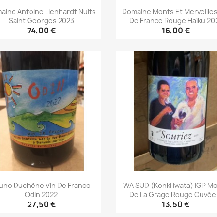
aine Antoine Lienhardt Nuits
Domaine Monts Et Merveilles
Saint Georges 2023
De France Rouge Haïku 20
74,00 €
16,00 €
Aperçu rapide
Aperçu rapide


uno Duchène Vin De France
WA SUD (Kohki Iwata) IGP M
Odin 2022
De La Grage Rouge Cuvée.
27,50 €
13,50 €