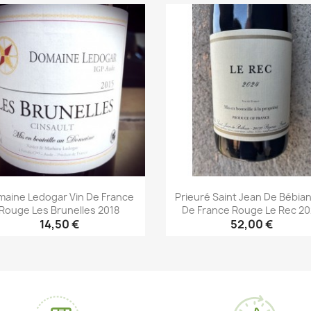
Aperçu rapide
Aperçu rapide


aine Ledogar Vin De France
Prieuré Saint Jean De Bébian
Rouge Les Brunelles 2018
De France Rouge Le Rec 2
14,50 €
52,00 €
Aperçu rapide
Aperçu rapide

