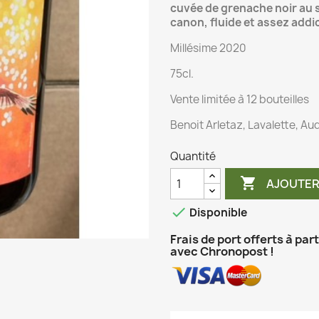
cuvée de grenache noir au su
canon, fluide et assez addict
Millésime 2020
75cl.
Vente limitée à 12 bouteilles
Benoit Arletaz, Lavalette, Au
Quantité

AJOUTER

Disponible
Frais de port offerts à par
avec Chronopost !