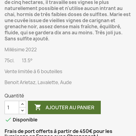
de cinq hectares, il travaille ses vignes le plus
naturellement possible et n'utilise aucun intrant au
chai, hormis de très faibles doses de sulfites. Marie est
une cuvée issue de vieilles vignes de carignan et
grenache noir, assez dense mais fraîche, équilibré,
fluide, qui se gardera dix ans au moins. Très joli jus.
Sans sulfite ajouté.
Millésime 2022
75cl. 13.5°
Vente limitée à 6 bouteilles
Benoit Arletaz, Lavalette, Aude
Quantité

AJOUTER AU PANIER

Disponible
Frais de port offerts à partir de 450€ pour les