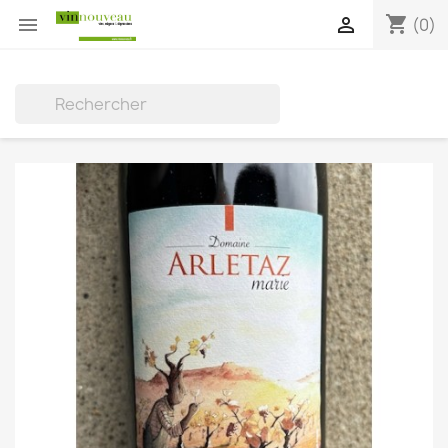
shopping_cart


(0)
