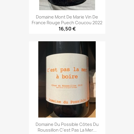
Domaine Mont De Marie Vin De
France Rouge Puech Coucou 2022
16,50 €
Domaine Du Possible Côtes Du
Roussillon C'est Pas La Mer...