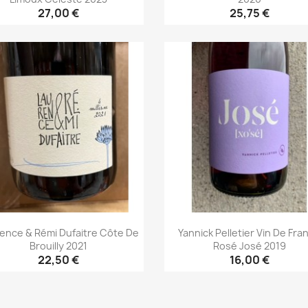
27,00 €
25,75 €
Aperçu rapide
Aperçu rapide


ence & Rémi Dufaitre Côte De
Yannick Pelletier Vin De Fra
Brouilly 2021
Rosé José 2019
22,50 €
16,00 €
Aperçu rapide
Aperçu rapide

