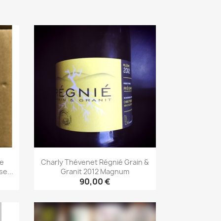
De
Charly Thévenet Régnié Grain &
e...
Granit 2012 Magnum
90,00 €
Aperçu rapide
