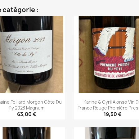
 catégorie :
aine Foillard Morgon Côte Du
Karine & Cyril Alonso Vin 
Py 2023 Magnum
France Rouge Première Press
63,00 €
19,50 €
Aperçu rapide
Aperçu rapide

