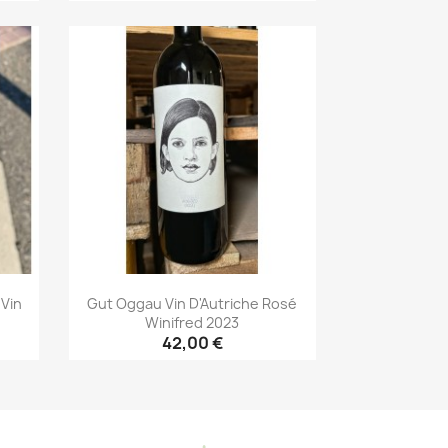
Aperçu rapide

Vin
Gut Oggau Vin D'Autriche Rosé
Winifred 2023
42,00 €
Aperçu rapide
