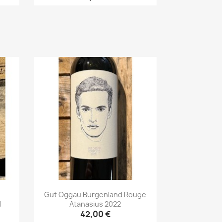
Aperçu rapide

Gut Oggau Burgenland Rouge
1
Atanasius 2022
42,00 €