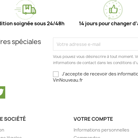
ition soignée sous 24/48h
14 jours pour changer d’
res spéciales
Vous pouvez vous désinscrire à tout moment. V
informations de contact dans les conditions d'ut
J’accepte de recevoir des informatio
VinNouveau.fr
cebook
Twitter
E SOCIÉTÉ
VOTRE COMPTE
son
Informations personnelles
ns légales
Commandes