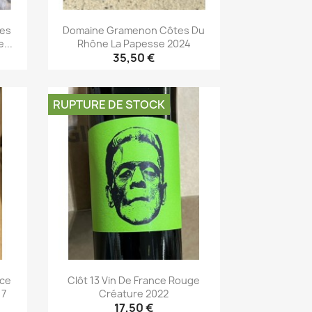
ses
Domaine Gramenon Côtes Du
...
Rhône La Papesse 2024
35,50 €
Aperçu rapide

RUPTURE DE STOCK
nce
Clôt 13 Vin De France Rouge
17
Créature 2022
17,50 €