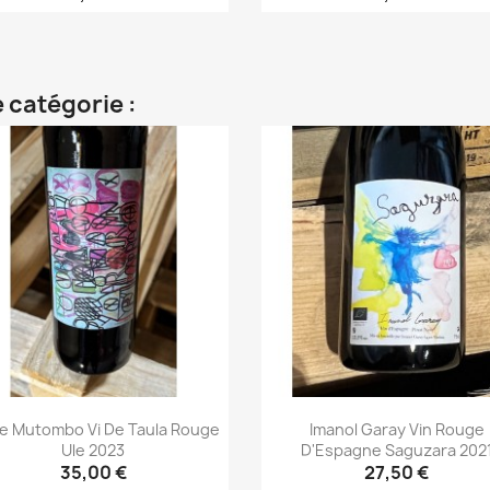
Aperçu rapide
Aperçu rapide


 catégorie :
ie Mutombo Vi De Taula Rouge
Imanol Garay Vin Rouge
Ule 2023
D'Espagne Saguzara 202
35,00 €
27,50 €