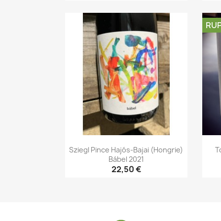
Aperçu rapide

RUP
Sziegl Pince Hajós-Bajai (Hongrie)
T
Bábel 2021
22,50 €
Aperçu rapide
