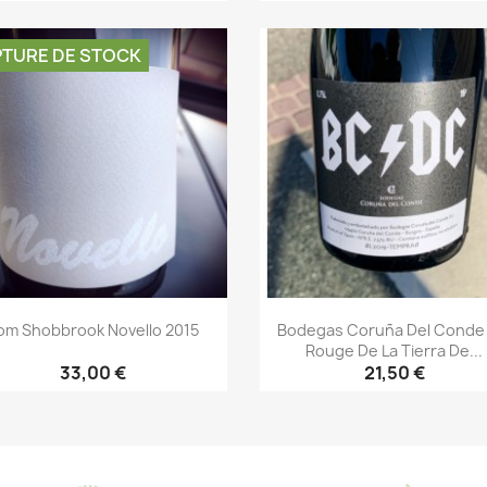
Aperçu rapide
Aperçu rapide


TURE DE STOCK
om Shobbrook Novello 2015
Bodegas Coruña Del Conde 
Rouge De La Tierra De...
33,00 €
21,50 €
Aperçu rapide
Aperçu rapide

