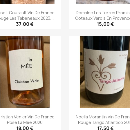
noit Courault Vin De France
Domaine Les Terres Promi
ouge Les Tabeneaux 2023...
Coteaux Varois En Provence
37,00 €
15,00 €
Aperçu rapide
Aperçu rapide


ristian Venier Vin De France
Noella Morantin Vin De Fra
Rosé La Mée 2020
Rouge Tango Atlantico 20
18,00 €
17,50 €