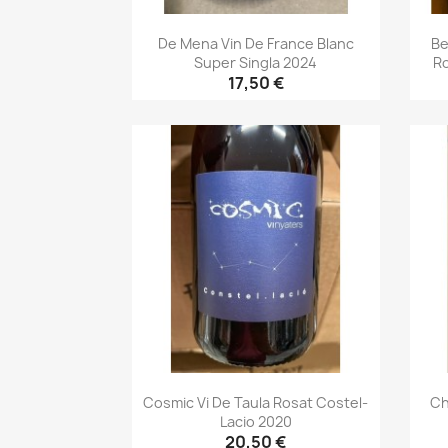
De Mena Vin De France Blanc
Be
Super Singla 2024
R
17,50 €
Aperçu rapide

Cosmic Vi De Taula Rosat Costel-
Ch
Lacio 2020
20,50 €