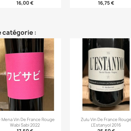
16,00 €
16,75 €
Aperçu rapide
Aperçu rapide


 catégorie :
 Mena Vin De France Rouge
Zulu Vin De France Roug
Wabi Sabi 2022
L'Estanyol 2016