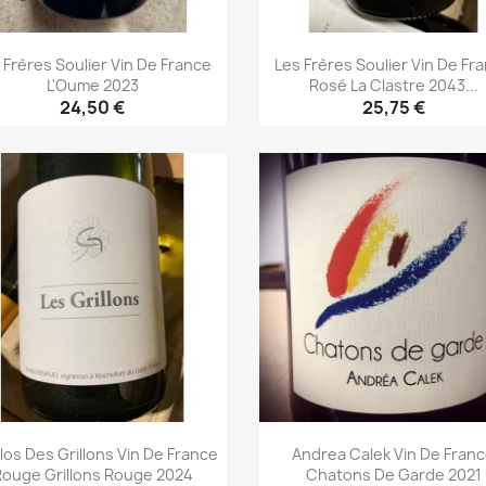
 Frères Soulier Vin De France
Les Frères Soulier Vin De Fr
L'Oume 2023
Rosé La Clastre 2043...
24,50 €
25,75 €
Aperçu rapide
Aperçu rapide


los Des Grillons Vin De France
Andrea Calek Vin De Fran
Rouge Grillons Rouge 2024
Chatons De Garde 2021