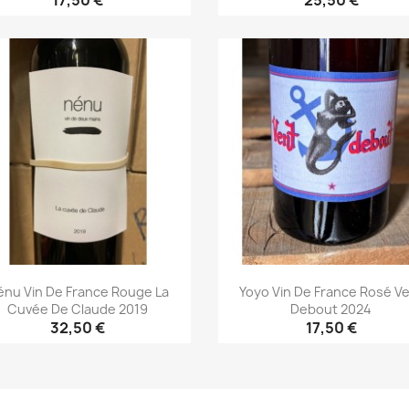
17,50 €
25,50 €
Aperçu rapide
Aperçu rapide


énu Vin De France Rouge La
Yoyo Vin De France Rosé V
Cuvée De Claude 2019
Debout 2024
32,50 €
17,50 €
Aperçu rapide
Aperçu rapide

