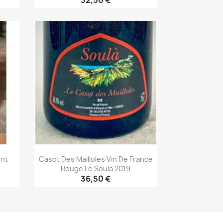
32,50 €
Aperçu rapide

ent
Casot Des Mailloles Vin De France
Rouge Le Soula 2019
36,50 €
Aperçu rapide
