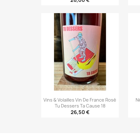
26,00 €
Aperçu rapide

Vins & Volailles Vin De France Rosé
N
Tu Dessers Ta Cause 18
26,50 €
Aperçu rapide
