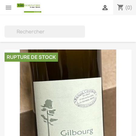
shopping_cart


(0)

RUPTURE DE STOCK