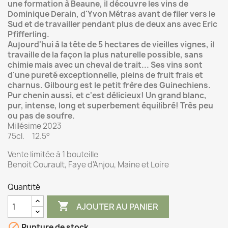
une formation à Beaune, il découvre les vins de
Dominique Derain, d'Yvon Métras avant de filer vers le
Sud et de travailler pendant plus de deux ans avec Eric
Pfifferling.
Aujourd'hui à la tête de 5 hectares de vieilles vignes, il
travaille de la façon la plus naturelle possible, sans
chimie mais avec un cheval de trait... Ses vins sont
d'une pureté exceptionnelle, pleins de fruit frais et
charnus. Gilbourg est le petit frère des Guinechiens.
Pur chenin aussi, et c'est délicieux! Un grand blanc,
pur, intense, long et superbement équilibré! Très peu
ou pas de soufre.
Millésime 2023
75cl. 12.5°
Vente limitée à 1 bouteille
Benoit Courault, Faye d'Anjou, Maine et Loire
Quantité

AJOUTER AU PANIER

Rupture de stock