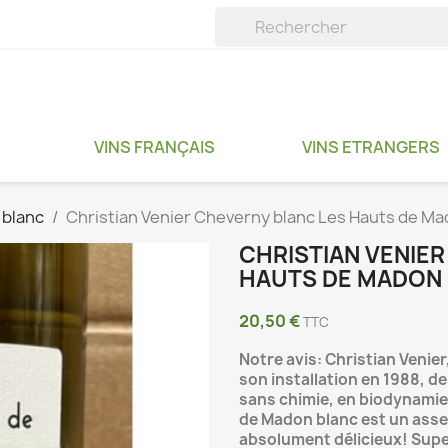
VINS FRANÇAIS
VINS ETRANGERS
e blanc
Christian Venier Cheverny blanc Les Hauts de M
CHRISTIAN VENIE
HAUTS DE MADON 
20,50 €
TTC
Notre avis: Christian Venier
son installation en 1988, de 
sans chimie, en biodynamie.
de Madon blanc est un ass
absolument délicieux! Super