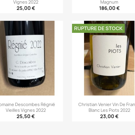
Vignes 2022
Magnum
25,00 €
186,00 €
Aperçu rapide
Aperçu rapide


RUPTURE DE STOCK
omaine Descombes Régnié
Christian Venier Vin De Fra
Vieilles Vignes 2022
Blanc Les Piots 2022
25,50 €
23,00 €
Aperçu rapide
Aperçu rapide

