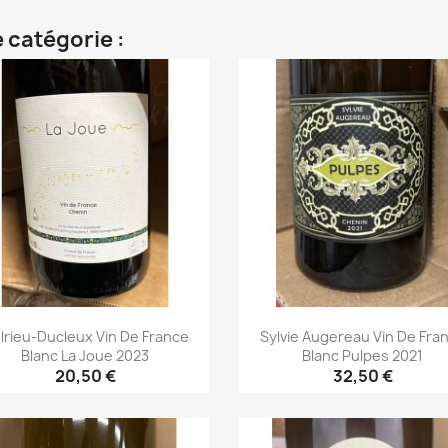
 catégorie :
lrieu-Ducleux Vin De France
Sylvie Augereau Vin De Fra
Blanc La Joue 2023
Blanc Pulpes 2021
20,50 €
32,50 €
Aperçu rapide
Aperçu rapide

