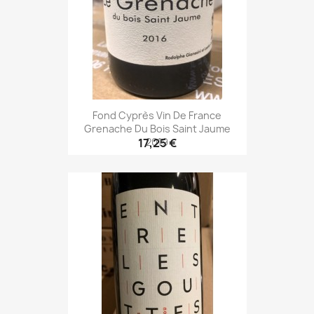
Fond Cyprès Vin De France
Grenache Du Bois Saint Jaume
2019
17,25 €