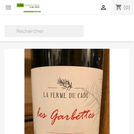
shopping_cart


(0)
