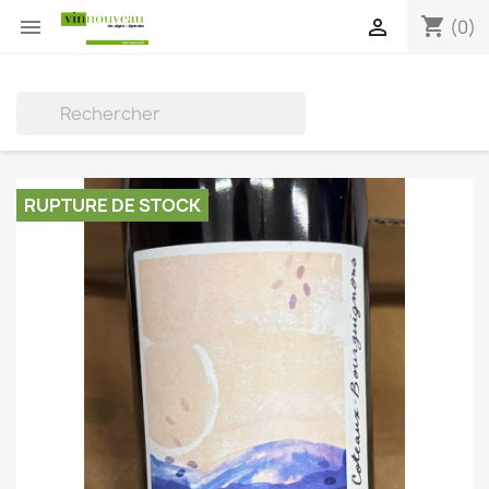
shopping_cart


(0)

RUPTURE DE STOCK