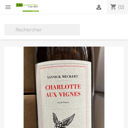
shopping_cart


(0)
