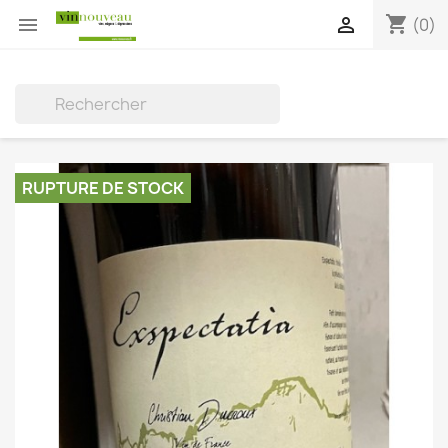
shopping_cart


(0)

RUPTURE DE STOCK