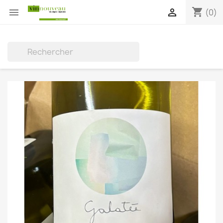
shopping_cart


(0)
