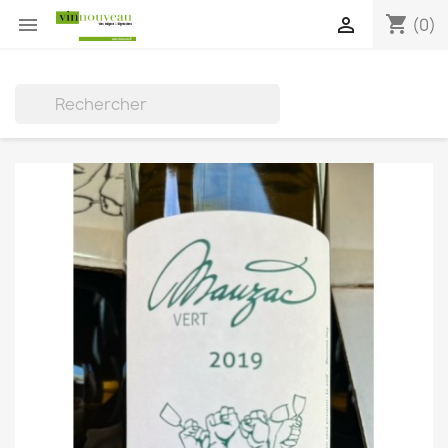
shopping_cart


(0)
