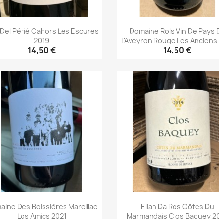
Del Périé Cahors Les Escures
Domaine Rols Vin De Pays 
2019
L'Aveyron Rouge Les Anciens
14,50 €
14,50 €
Aperçu rapide
Aperçu rapide


aine Des Boissières Marcillac
Elian Da Ros Côtes Du
Los Amics 2021
Marmandais Clos Baquey 2