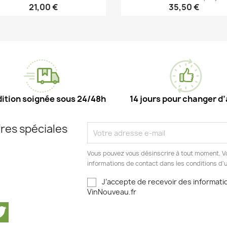
21,00 €
35,50 €
Aperçu rapide
Aperçu rapide


ition soignée sous 24/48h
14 jours pour changer d’
res spéciales
Vous pouvez vous désinscrire à tout moment. V
informations de contact dans les conditions d'ut
J’accepte de recevoir des informatio
VinNouveau.fr
cebook
Twitter