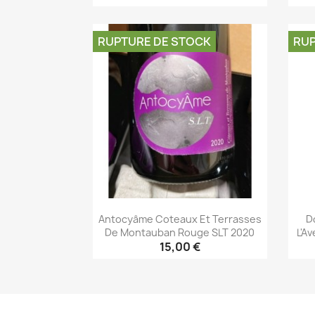
Aperçu rapide

RUPTURE DE STOCK
RUP
Antocyâme Coteaux Et Terrasses
D
De Montauban Rouge SLT 2020
L'A
15,00 €
Aperçu rapide
