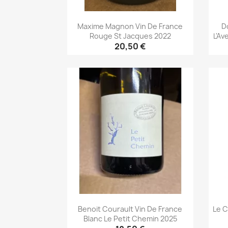
Maxime Magnon Vin De France
D
Rouge St Jacques 2022
L'Av
20,50 €
Aperçu rapide

Benoit Courault Vin De France
Le C
Blanc Le Petit Chemin 2025