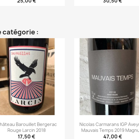
25,00 €
30,50 €
Aperçu rapide
Aperçu rapide


 catégorie :
hâteau Barouillet Bergerac
Nicolas Carmarans IGP Avey
Rouge Larcin 2018
Mauvais Temps 2019 Magn
17,50 €
47,00 €