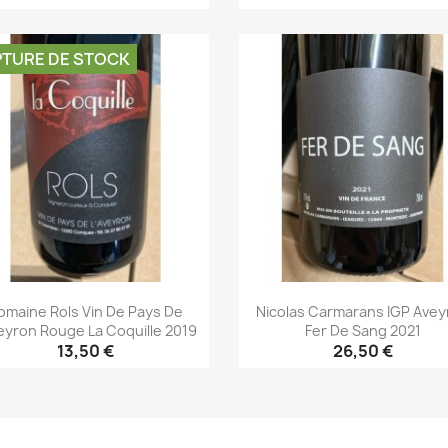
Aperçu rapide
Aperçu rapide


TURE DE STOCK
omaine Rols Vin De Pays De
Nicolas Carmarans IGP Avey
veyron Rouge La Coquille 2019
Fer De Sang 2021
13,50 €
26,50 €
Aperçu rapide
Aperçu rapide

