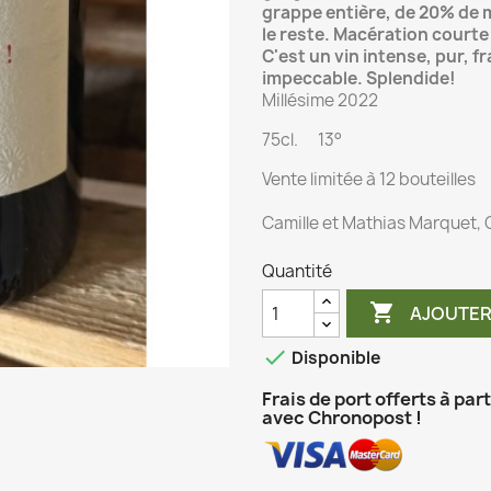
grappe entière, de 20% de m
le reste. Macération courte
C'est un vin intense, pur, fr
impeccable. Splendide!
Millésime 2022
75cl. 13°
Vente limitée à 12 bouteilles
Camille et Mathias Marquet,
Quantité

AJOUTER

Disponible
Frais de port offerts à par
avec Chronopost !