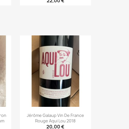
22,00 €
Aperçu rapide

ron
Jérôme Galaup Vin De France
um
Rouge Aqui Lou 2018
20,00 €