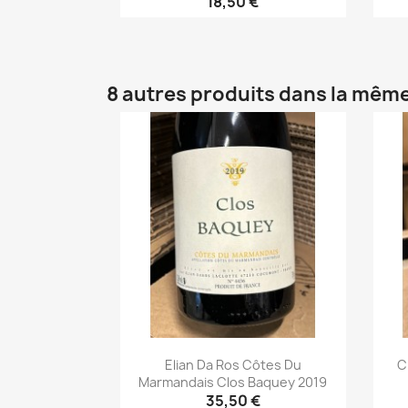
18,50 €
Aperçu rapide

8 autres produits dans la même
Elian Da Ros Côtes Du
C
Marmandais Clos Baquey 2019
35,50 €