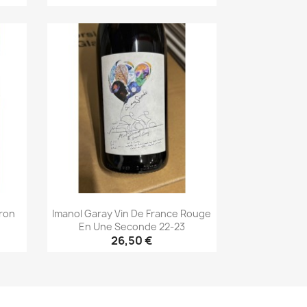
Aperçu rapide

ron
Imanol Garay Vin De France Rouge
En Une Seconde 22-23
26,50 €
Aperçu rapide
