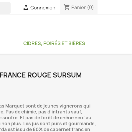
shopping_cart

Panier
(0)
Connexion

CIDRES, POIRÉS ET BIÈRES
E FRANCE ROUGE SURSUM
ias Marquet sont de jeunes vignerons qui
re. Pas de chimie, pas d'intrants sauf,
e soufre. Et pas de forêt de chêne neuf au
i non plus. Les jus sont purs et gourmands,
rda est issu de 60% de cabernet franc en