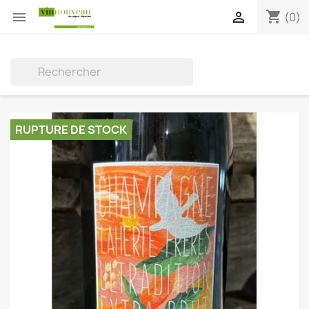
shopping_cart


(0)

RUPTURE DE STOCK