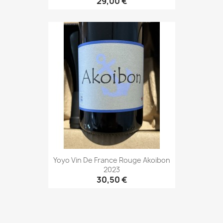
29,00 €
Yoyo Vin De France Rouge Akoibon
2023
30,50 €