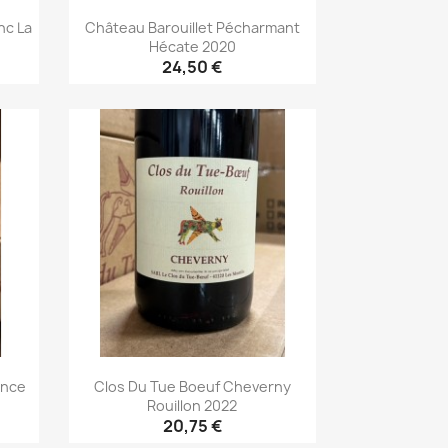
nc La
Château Barouillet Pécharmant
Hécate 2020
24,50 €
Aperçu rapide

ance
Clos Du Tue Boeuf Cheverny
Rouillon 2022
20,75 €