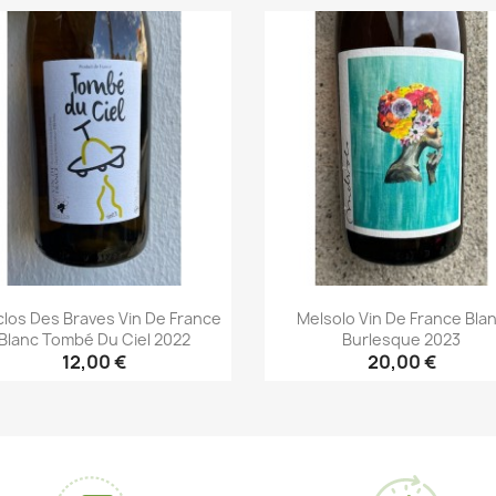
Aperçu rapide
Aperçu rapide


clos Des Braves Vin De France
Melsolo Vin De France Bla
Blanc Tombé Du Ciel 2022
Burlesque 2023
12,00 €
20,00 €
Aperçu rapide
Aperçu rapide

