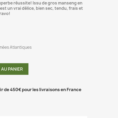
superbe réussite! Issu de gros manseng en
st un vrai délice, bien sec, tendu, frais et
Bravo!
énées Atlantiques
 AU PANIER
tir de 450€ pour les livraisons en France