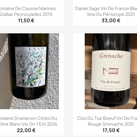
omaine De Causse Marines
Daniel Sage Vin De France Bla
Gaillac Peyrouzelles 2019
Voix Du Périscope 2021
11,50 €
33,00 €
Aperçu rapide
Aperçu rapide


maine Gramenon Côtes Du
Clos Du Tue Boeuf Vin De Fr
ône Blanc Vie On Y Est 2024
Rouge Grenache 2021
22,00 €
17,50 €