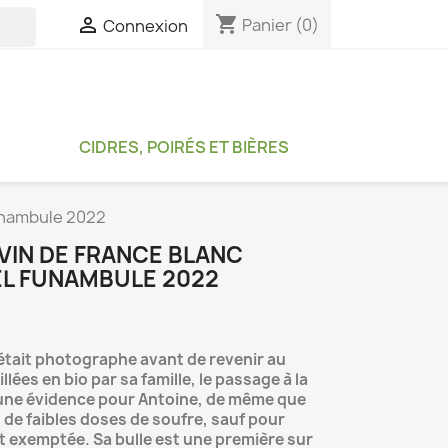
shopping_cart

Panier
(0)
Connexion

CIDRES, POIRÉS ET BIÈRES
Funambule 2022
VIN DE FRANCE BLANC
EL FUNAMBULE 2022
était photographe avant de revenir au
llées en bio par sa famille, le passage à la
 une évidence pour Antoine, de même que
 de faibles doses de soufre, sauf pour
nt exemptée. Sa bulle est une première sur