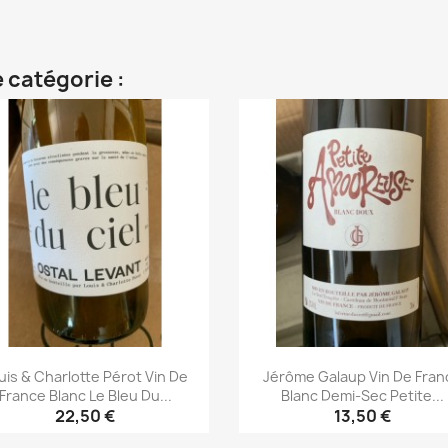
Aperçu rapide
Aperçu rapide


 catégorie :
uis & Charlotte Pérot Vin De
Jérôme Galaup Vin De Fran
France Blanc Le Bleu Du...
Blanc Demi-Sec Petite...
22,50 €
13,50 €