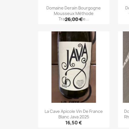
Domaine Derain Bourgogne
D
Mousseux Méthode
Traditionnelle...
26,00 €
Aperçu rapide

La Cave Apicole Vin De France
Do
Blanc Java 2025
Rh
16,50 €