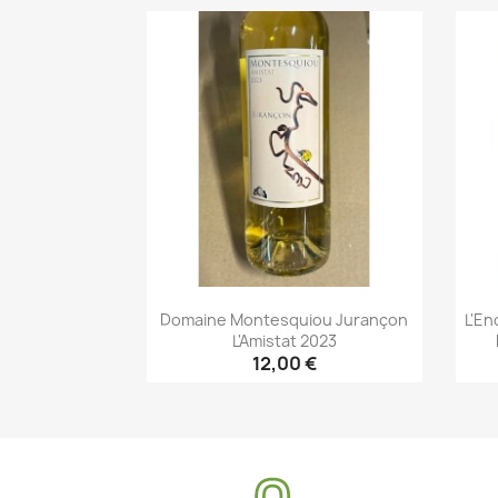
Aperçu rapide

Domaine Montesquiou Jurançon
L'En
L'Amistat 2023
12,00 €
Aperçu rapide
