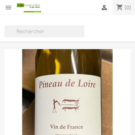
shopping_cart


(0)
