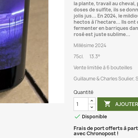
la plante, travail au cheval,
doses de sulfite, ils se don
jolis jus... En 2024, le mild
hectos à l'hectare... Ils on
fermenter en barriques dans
rosé est juste sublime...
Millésime 2024
75cl. 13.3°
Vente limitée à 6 bouteilles
Guillaume & Charles Soulier, S
Quantité

AJOUTER

Disponible
Frais de port offerts à par
avec Chronopost !