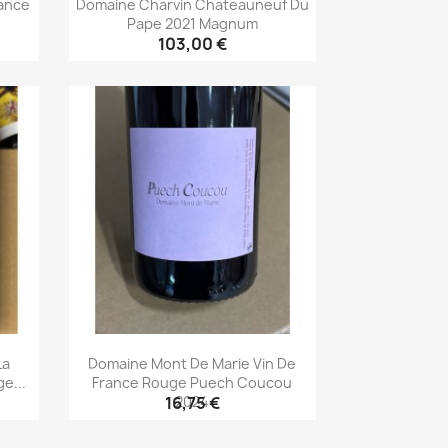
rance
Domaine Charvin Chateauneuf Du
Pape 2021 Magnum
103,00 €
Aperçu rapide

La
Domaine Mont De Marie Vin De
e...
France Rouge Puech Coucou
2024
16,75 €
Aperçu rapide
