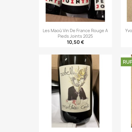
Les Maoù Vin De France Rouge A
Yvo
Pieds Joints 2025
10,50 €
Aperçu rapide

RUP