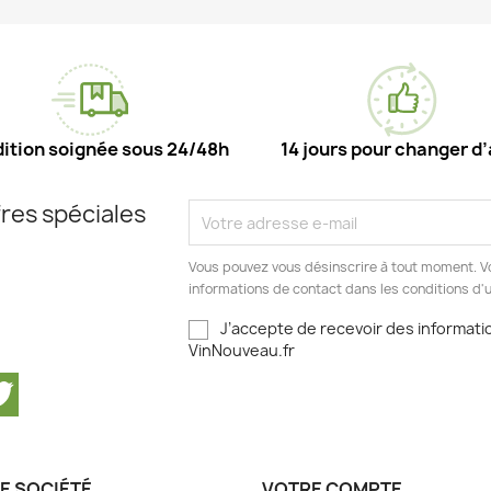
ition soignée sous 24/48h
14 jours pour changer d’
res spéciales
Vous pouvez vous désinscrire à tout moment. V
informations de contact dans les conditions d'ut
J’accepte de recevoir des informatio
VinNouveau.fr
cebook
Twitter
E SOCIÉTÉ
VOTRE COMPTE