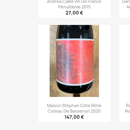
Andrea Calek Vin De France
Dan
Pénultième 2015
A
27,00 €
Aperçu rapide

Maison Stéphan Côte Rôtie
Ro
Coteau De Bassenon 2020
Ro
147,00 €
Aperçu rapide
