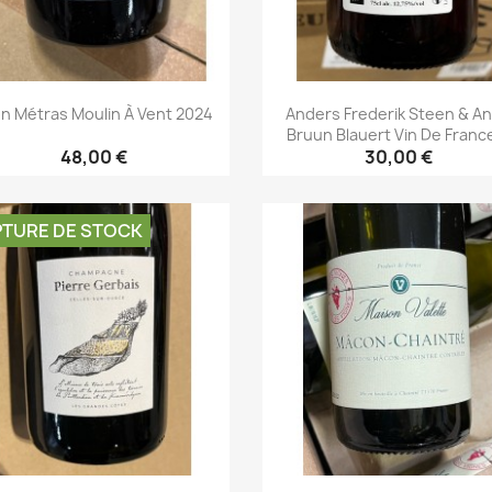
n Métras Moulin À Vent 2024
Anders Frederik Steen & A
Bruun Blauert Vin De France
48,00 €
30,00 €
Aperçu rapide
Aperçu rapide


TURE DE STOCK