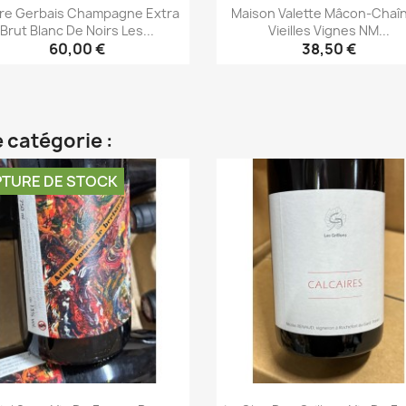
rre Gerbais Champagne Extra
Maison Valette Mâcon-Chaî
Brut Blanc De Noirs Les...
Vieilles Vignes NM...
60,00 €
38,50 €
Aperçu rapide
Aperçu rapide


 catégorie :
TURE DE STOCK