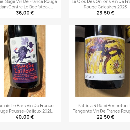
iel Sage Vin De France Rouge
Le Clos Des Grillons Vin De F
dam Contre Le Beefsteak...
Rouge Calcaires 2023
36,00 €
23,50 €
Aperçu rapide
Aperçu rapide


main Le Bars Vin De France
Patricia & Rémi Bonneton 
uge Pousse-Cailloux 2021...
Tangente Vin De France Roug
40,00 €
22,50 €
Aperçu rapide
Aperçu rapide

