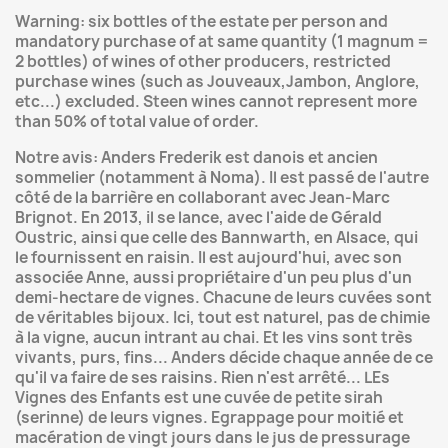
Warning: six bottles of the estate per person and
mandatory purchase of at same quantity (1 magnum =
2 bottles) of wines of other producers, restricted
purchase wines (such as Jouveaux,Jambon, Anglore,
etc...) excluded. Steen wines cannot represent more
than 50% of total value of order.
Notre avis: Anders Frederik est danois et ancien
sommelier (notamment à Noma). Il est passé de l'autre
côté de la barrière en collaborant avec Jean-Marc
Brignot. En 2013, il se lance, avec l'aide de Gérald
Oustric, ainsi que celle des Bannwarth, en Alsace, qui
le fournissent en raisin. Il est aujourd'hui, avec son
associée Anne, aussi propriétaire d'un peu plus d'un
demi-hectare de vignes. Chacune de leurs cuvées sont
de véritables bijoux. Ici, tout est naturel, pas de chimie
à la vigne, aucun intrant au chai. Et les vins sont très
vivants, purs, fins... Anders décide chaque année de ce
qu'il va faire de ses raisins. Rien n'est arrêté... LEs
Vignes des Enfants est une cuvée de petite sirah
(serinne) de leurs vignes. Egrappage pour moitié et
macération de vingt jours dans le jus de pressurage