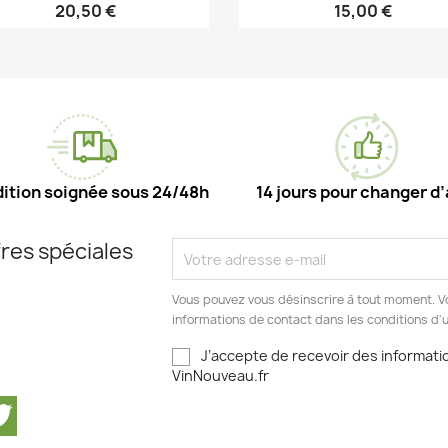
20,50 €
15,00 €
Aperçu rapide
Aperçu rapide


ition soignée sous 24/48h
14 jours pour changer d’
res spéciales
Vous pouvez vous désinscrire à tout moment. V
informations de contact dans les conditions d'ut
J’accepte de recevoir des informatio
VinNouveau.fr
cebook
Twitter