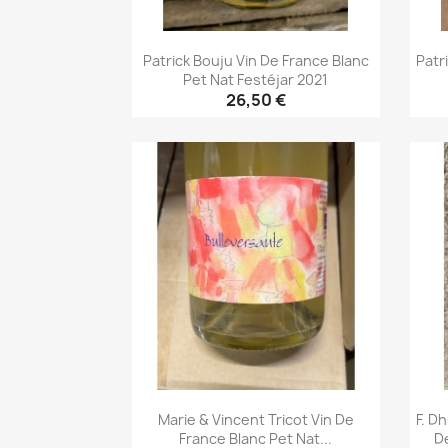
Patrick Bouju Vin De France Blanc
Patr
Pet Nat Festéjar 2021
26,50 €
Aperçu rapide

Marie & Vincent Tricot Vin De
F. D
France Blanc Pet Nat...
D