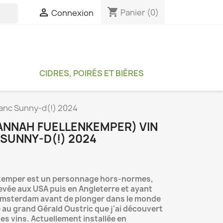
shopping_cart

Panier
(0)
Connexion

CIDRES, POIRÉS ET BIÈRES
anc Sunny-d(!) 2024
NNAH FUELLENKEMPER) VIN
SUNNY-D(!) 2024
nkemper est un personnage hors-normes,
evée aux USA puis en Angleterre et ayant
 Amsterdam avant de plonger dans le monde
e au grand Gérald Oustric que j'ai découvert
es vins. Actuellement installée en