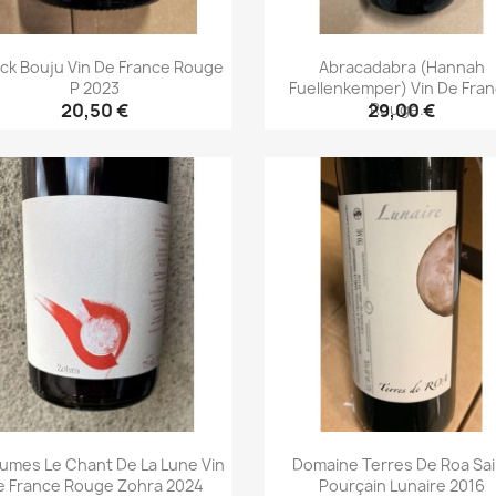
ick Bouju Vin De France Rouge
Abracadabra (Hannah
P 2023
Fuellenkemper) Vin De Fra
Rouge...
20,50 €
29,00 €
Aperçu rapide
Aperçu rapide


humes Le Chant De La Lune Vin
Domaine Terres De Roa Sai
e France Rouge Zohra 2024
Pourçain Lunaire 2016