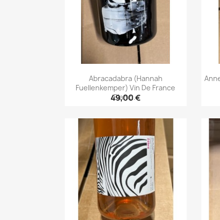
Abracadabra (Hannah
Anne
Fuellenkemper) Vin De France
Blanc...
49,00 €
Aperçu rapide
