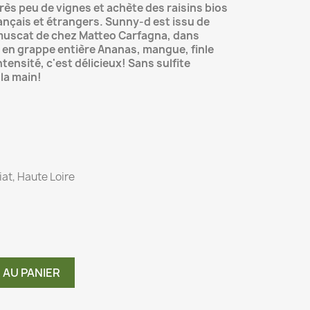
ès peu de vignes et achète des raisins bios
ançais et étrangers. Sunny-d est issu de
muscat de chez Matteo Carfagna, dans
s en grappe entière Ananas, mangue, finle
intensité, c'est délicieux! Sans sulfite
 la main!
at, Haute Loire
 AU PANIER