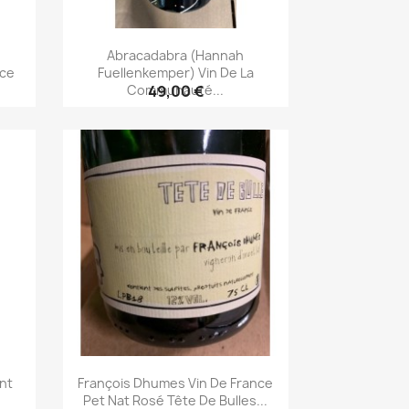
Abracadabra (Hannah
nce
Fuellenkemper) Vin De La
Communauté...
49,00 €
Aperçu rapide

nt
François Dhumes Vin De France
Pet Nat Rosé Tête De Bulles...