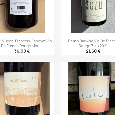
 & Jean-François Ganevat Vin
Bruno Barwise Vin De Fran
De France Rouge Mon...
Rouge Zulu 2021
36,00 €
21,50 €
Aperçu rapide
Aperçu rapide

