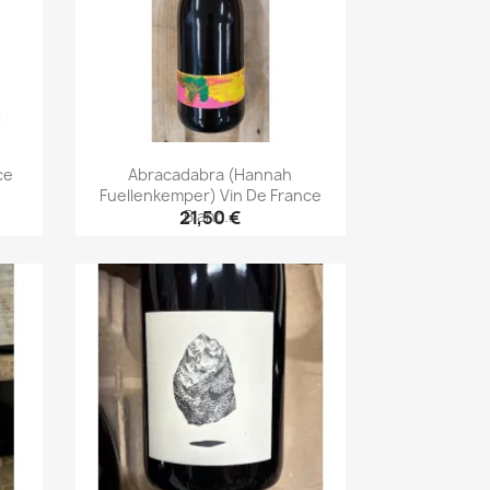
ce
Abracadabra (Hannah
Fuellenkemper) Vin De France
Blanc...
21,50 €
Aperçu rapide
