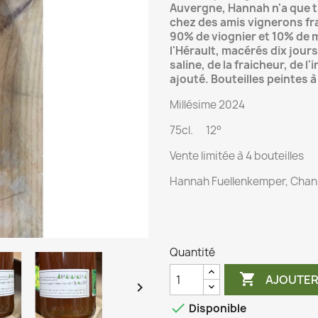
Auvergne, Hannah n'a que tr
chez des amis vignerons fr
90% de viognier et 10% de 
l'Hérault, macérés dix jour
saline, de la fraicheur, de l'
ajouté. Bouteilles peintes à
Millésime 2024
75cl. 12°
Vente limitée à 4 bouteilles
Hannah Fuellenkemper, Chani
Quantité

AJOUTER


Disponible