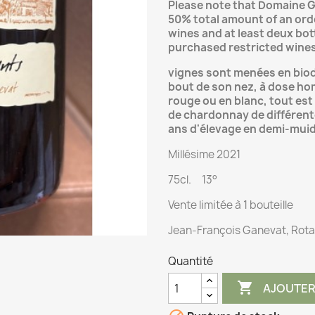
Please note that Domaine 
50% total amount of an ord
wines and at least deux bot
purchased restricted wine
vignes sont menées en biod
bout de son nez, à dose hom
rouge ou en blanc, tout est
de chardonnay de différent
ans d'élevage en demi-muids
Millésime 2021
75cl. 13°
Vente limitée à 1 bouteille
Jean-François Ganevat, Rotal
Quantité

AJOUTER