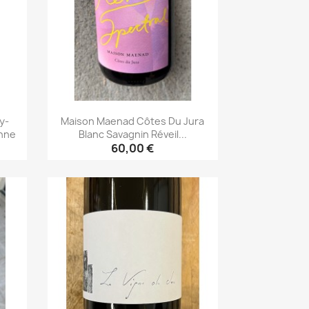
y-
Maison Maenad Côtes Du Jura
enne
Blanc Savagnin Réveil...
60,00 €
Aperçu rapide
