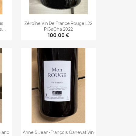
is
Zéroïne Vin De France Rouge L22
...
PiGaCha 2022
100,00 €
Aperçu rapide

Blanc
Anne & Jean-François Ganevat Vin