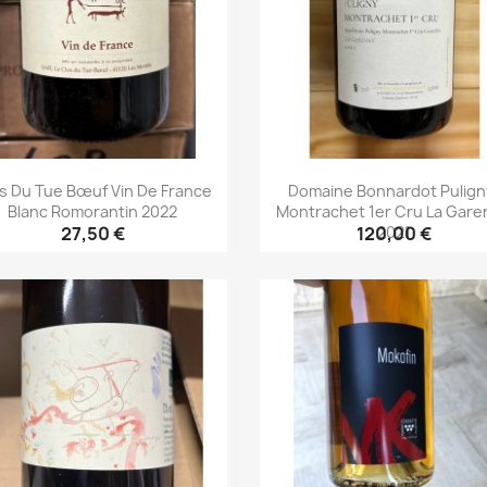
s Du Tue Bœuf Vin De France
Domaine Bonnardot Pulign
Blanc Romorantin 2022
Montrachet 1er Cru La Gar
2021
27,50 €
120,00 €
Aperçu rapide
Aperçu rapide

