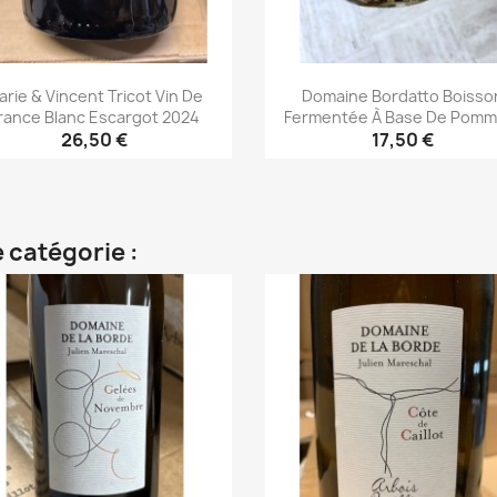
arie & Vincent Tricot Vin De
Domaine Bordatto Boisso
rance Blanc Escargot 2024
Fermentée À Base De Pomme
26,50 €
17,50 €
Aperçu rapide
Aperçu rapide


 catégorie :