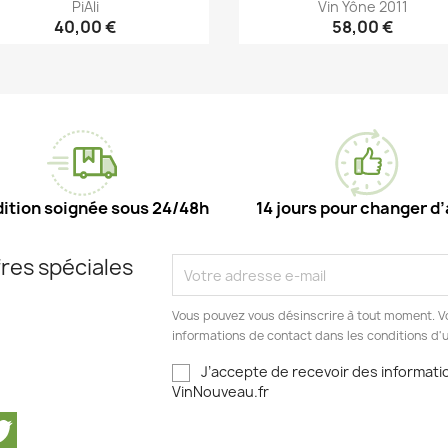
PiAli
Vin Yône 2011
40,00 €
58,00 €
Aperçu rapide
Aperçu rapide


ition soignée sous 24/48h
14 jours pour changer d’
res spéciales
Vous pouvez vous désinscrire à tout moment. V
informations de contact dans les conditions d'ut
J’accepte de recevoir des informatio
VinNouveau.fr
cebook
Twitter