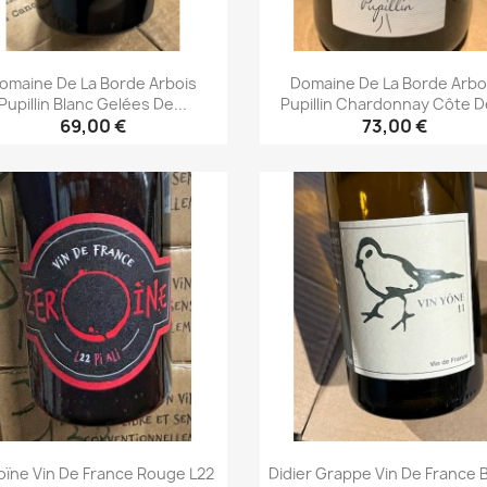
omaine De La Borde Arbois
Domaine De La Borde Arbo
Pupillin Blanc Gelées De...
Pupillin Chardonnay Côte De
69,00 €
73,00 €
Aperçu rapide
Aperçu rapide


oïne Vin De France Rouge L22
Didier Grappe Vin De France 