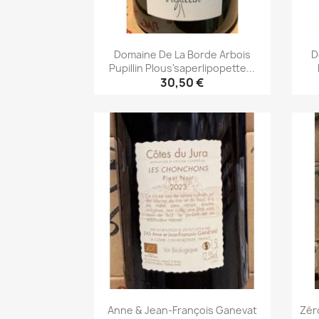
Domaine De La Borde Arbois
D
Pupillin Plous'saperlipopette...
30,50 €
Aperçu rapide

Anne & Jean-François Ganevat
Zér