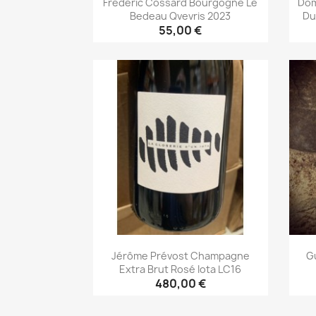
Frédéric Cossard Bourgogne Le
Dom
Bedeau Qvevris 2023
Du
55,00 €
Aperçu rapide

Jérôme Prévost Champagne
G
Extra Brut Rosé Iota LC16
480,00 €
Aperçu rapide
