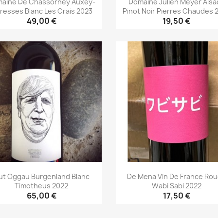
aine De Chassorney Auxey-
Domaine Julien Meyer Alsa
resses Blanc Les Crais 2023
Pinot Noir Pierres Chaudes 
49,00 €
19,50 €
Aperçu rapide
Aperçu rapide


ut Oggau Burgenland Blanc
De Mena Vin De France Ro
Timotheus 2022
Wabi Sabi 2022
65,00 €
17,50 €
Aperçu rapide
Aperçu rapide

