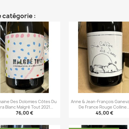
 catégorie :
aine Des Dolomies Côtes Du
Anne & Jean-François Ganeva
ra Blanc Malgré Tout 2021...
De France Rouge Colline..
76,00 €
45,00 €
Aperçu rapide
Aperçu rapide

