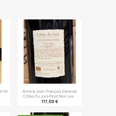
t Vin
Anne & Jean-François Ganevat
.
Côtes Du Jura Pinot Noir Les...
117,00 €
Aperçu rapide
