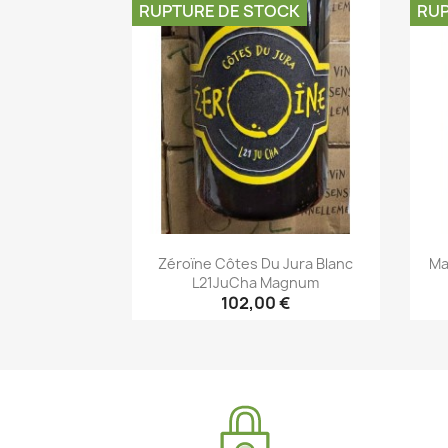
RUPTURE DE STOCK
RUP
Zéroïne Côtes Du Jura Blanc
Ma
L21JuCha Magnum
102,00 €
Aperçu rapide
