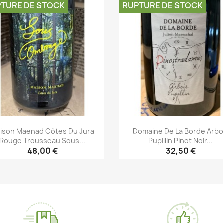
TURE DE STOCK
RUPTURE DE STOCK
ison Maenad Côtes Du Jura
Domaine De La Borde Arbo
Rouge Trousseau Sous...
Pupillin Pinot Noir...
48,00 €
32,50 €
Aperçu rapide
Aperçu rapide

