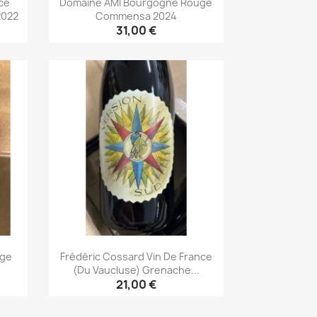
ce
Domaine AMI Bourgogne Rouge
2022
Commensa 2024
31,00 €
Aperçu rapide

uge
Frédéric Cossard Vin De France
(du Vaucluse) Grenache...
21,00 €
Aperçu rapide
