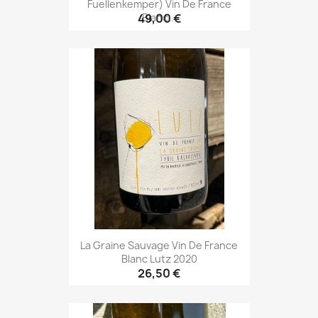
Fuellenkemper) Vin De France
Blanc...
49,00 €
La Graine Sauvage Vin De France
Blanc Lutz 2020
26,50 €