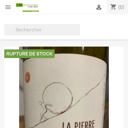
shopping_cart


(0)

RUPTURE DE STOCK