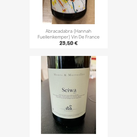
Abracadabra (Hannah
Fuellenkemper) Vin De France
Rouge...
23,50 €