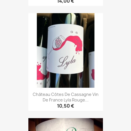
14,00 €
Château Côtes De Cassagne Vin
De France Lyla Rouge...
10,50 €