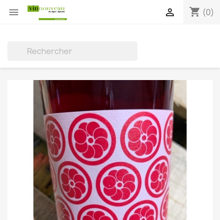
shopping_cart


(0)
