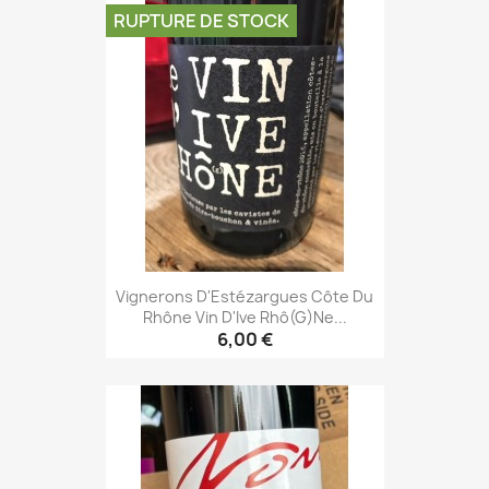
RUPTURE DE STOCK
Vignerons D'Estézargues Côte Du
Rhône Vin D'Ive Rhô(g)ne...
6,00 €