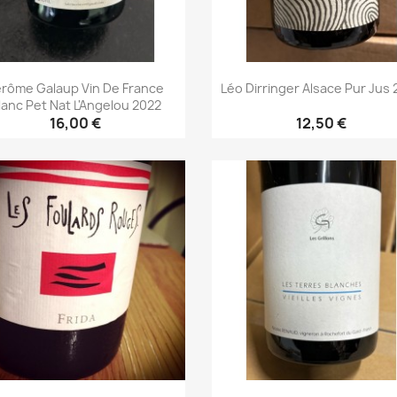
érôme Galaup Vin De France
Léo Dirringer Alsace Pur Jus
lanc Pet Nat L'Angelou 2022
16,00 €
12,50 €
Aperçu rapide
Aperçu rapide

