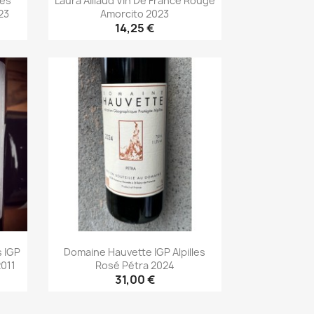
ses
Laura Aillaud Vin De France Rouge
23
Amorcito 2023
14,25 €
Aperçu rapide

 IGP
Domaine Hauvette IGP Alpilles
011
Rosé Pétra 2024
31,00 €
Aperçu rapide
