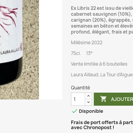
Ex Libris 22 est issu de viei
cabernet sauvignon (10%), 
carignan (20%), égrappés, 
semaines en béton et élevés
profond, élégant, frais et p
Millésime 2022
75cl. 13°
Vente limitée à 6 bouteilles
Laura Aillaud, La Tour d'Aigu
Quantité

AJOUTER

Disponible
Frais de port offerts à par
avec Chronopost !