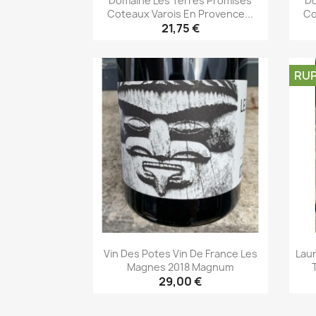
Domaine Les Terres Promises
Do
Coteaux Varois En Provence...
Co
21,75 €
Aperçu rapide

RUP
Vin Des Potes Vin De France Les
Laur
Magnes 2018 Magnum
29,00 €
Aperçu rapide
