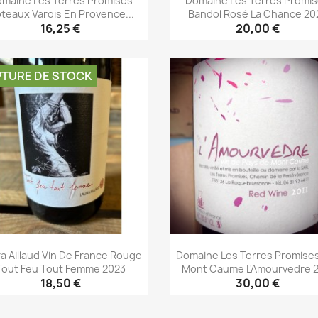
maine Les Terres Promises
Domaine Les Terres Promi
teaux Varois En Provence...
Bandol Rosé La Chance 20
16,25 €
20,00 €
Aperçu rapide
Aperçu rapide


TURE DE STOCK
a Aillaud Vin De France Rouge
Domaine Les Terres Promises
Tout Feu Tout Femme 2023
Mont Caume L'Amourvedre 2
18,50 €
30,00 €
Aperçu rapide
Aperçu rapide

