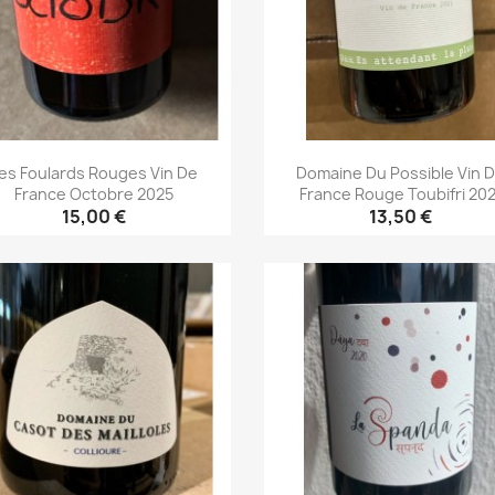
es Foulards Rouges Vin De
Domaine Du Possible Vin 
France Octobre 2025
France Rouge Toubifri 202
15,00 €
13,50 €
Aperçu rapide
Aperçu rapide

