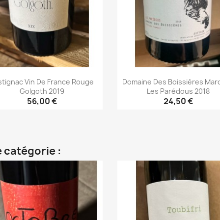
stignac Vin De France Rouge
Domaine Des Boissières Marci
Golgoth 2019
Les Parédous 2018
56,00 €
24,50 €
Aperçu rapide
Aperçu rapide


 catégorie :