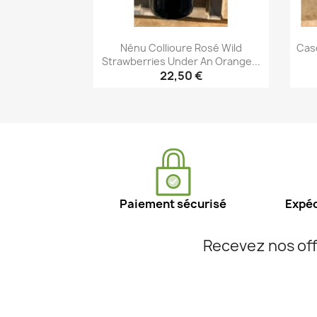
Nénu Collioure Rosé Wild
Caso
Strawberries Under An Orange...
22,50 €
Aperçu rapide

Paiement sécurisé
Expéd
Recevez nos off