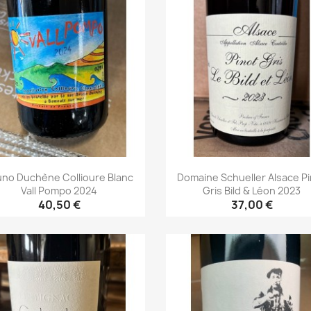
uno Duchène Collioure Blanc
Domaine Schueller Alsace P
Vall Pompo 2024
Gris Bild & Léon 2023
40,50 €
37,00 €
Aperçu rapide
Aperçu rapide

