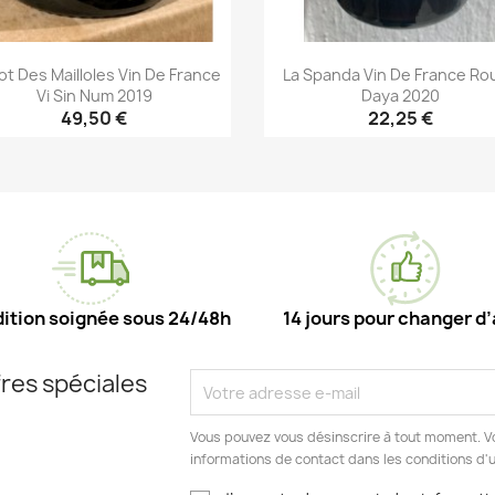
t Des Mailloles Vin De France
La Spanda Vin De France Ro
Vi Sin Num 2019
Daya 2020
49,50 €
22,25 €
Aperçu rapide
Aperçu rapide


ition soignée sous 24/48h
14 jours pour changer d’
res spéciales
Vous pouvez vous désinscrire à tout moment. V
informations de contact dans les conditions d'ut