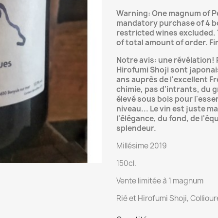
Warning:
One
magnum of Pe
mandatory purchase of 4 bo
restricted wines excluded.
of total amount of order. F
Notre avis: une révélation! 
Hirofumi Shoji sont japonais
ans auprès de l'excellent F
chimie, pas d'intrants, du g
élevé sous bois pour l'essen
niveau... Le vin est juste ma
l'élégance, du fond, de l'équ
splendeur.
Millésime 2019
150cl.
Vente limitée à 1 magnum
Rié et Hirofumi Shoji, Collio