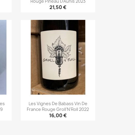
Rouge Pineau D'Aunis 2023
21,50 €
Aperçu rapide

ges
Les Vignes De Babass Vin De
19
France Rouge Groll'N'Roll 2022
16,00 €
Aperçu rapide
