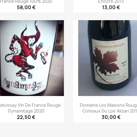
France Rouge 100% 2020
Encore 2013
58,00 €
13,00 €
Aperçu rapide
Aperçu rapide


Batossay Vin De France Rouge
Domaine Les Maisons Rou
Dynamitage 2020
Coteaux Du Loir Alizari 20
22,50 €
30,00 €
Aperçu rapide
Aperçu rapide

