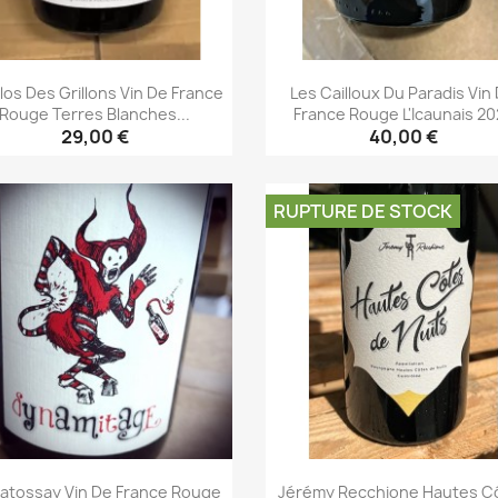
los Des Grillons Vin De France
Les Cailloux Du Paradis Vin
Rouge Terres Blanches...
France Rouge L'Icaunais 20
29,00 €
40,00 €
Aperçu rapide
Aperçu rapide


RUPTURE DE STOCK
Batossay Vin De France Rouge
Jérémy Recchione Hautes C