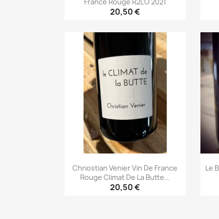
France Rouge R2L'O 2021
20,50 €
Aperçu rapide

Chriostian Venier Vin De France
Le 
Rouge Climat De La Butte...
20,50 €
Aperçu rapide
