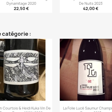
Dynamitage 2020
De Nuits 2023
22,50 €
42,00 €
Aperçu rapide
Aperçu rapide


 catégorie :
en Courtois & Heidi Kuka Vin De
La Folie Lucé Saumur Champ