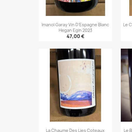
Imanol Garay Vin D'Espagne Blanc
Le C
Hegan Egin 2023
47,00 €
Aperçu rapide

La Chaume Des Lies Coteaux
Le 