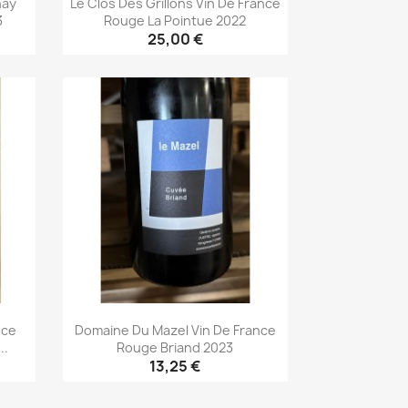
nay
Le Clos Des Grillons Vin De France
3
Rouge La Pointue 2022
25,00 €
Aperçu rapide

nce
Domaine Du Mazel Vin De France
..
Rouge Briand 2023
13,25 €
Aperçu rapide
