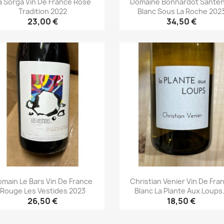
a Sorga Vin De France Rosé
Domaine Bonnardot Sante
Tradition 2022
Blanc Sous La Roche 202
23,00 €
34,50 €
Aperçu rapide
Aperçu rapide


main Le Bars Vin De France
Christian Venier Vin De Fra
Rouge Les Vestides 2023
Blanc La Plante Aux Loups.
26,50 €
18,50 €
Aperçu rapide
Aperçu rapide

