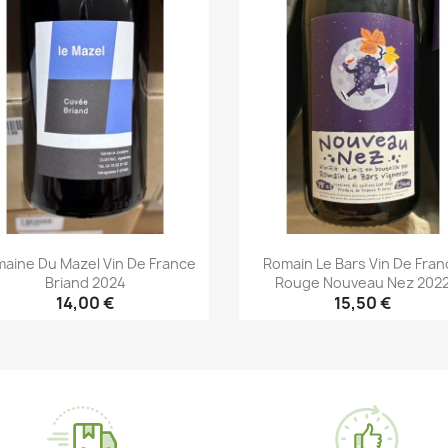
aine Du Mazel Vin De France
Romain Le Bars Vin De Fra
Briand 2024
Rouge Nouveau Nez 202
14,00 €
15,50 €
Aperçu rapide
Aperçu rapide

