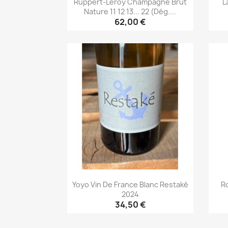
Ruppert-Leroy Champagne Brut
L
Nature 11 12 13... 22 (Dég....
62,00 €
Aperçu rapide

Yoyo Vin De France Blanc Restaké
Ro
2024
34,50 €
Aperçu rapide
