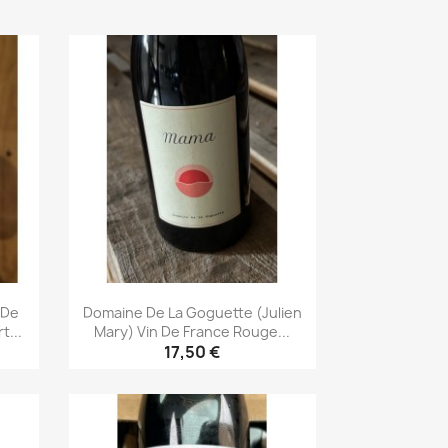
 De
Domaine De La Goguette (Julien
t...
Mary) Vin De France Rouge...
17,50 €
Aperçu rapide
