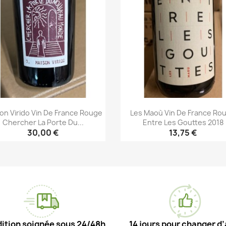
on Virido Vin De France Rouge
Les Maoù Vin De France Ro
Chercher La Porte Du...
Entre Les Gouttes 2018
30,00 €
13,75 €
Aperçu rapide
Aperçu rapide


ition soignée sous 24/48h
14 jours pour changer d’