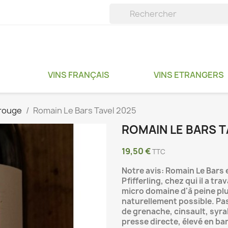
VINS FRANÇAIS
VINS ETRANGERS
 rouge
Romain Le Bars Tavel 2025
ROMAIN LE BARS T
19,50 €
TTC
Notre avis: Romain Le Bars 
Pfifferling, chez qui il a tr
micro domaine d'à peine plus 
naturellement possible. Pas
de grenache, cinsault, syr
presse directe, élevé en ba