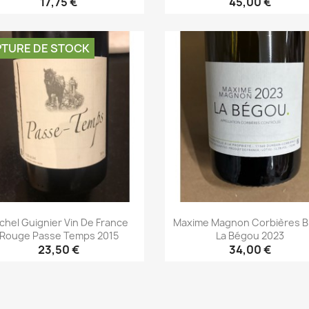
17,75 €
45,00 €
Aperçu rapide
Aperçu rapide


TURE DE STOCK
chel Guignier Vin De France
Maxime Magnon Corbières B
Rouge Passe Temps 2015
La Bégou 2023
23,50 €
34,00 €
Aperçu rapide
Aperçu rapide

