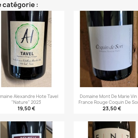
 catégorie :
maine Alexandre Hote Tavel
Domaine Mont De Marie Vin
"Nature" 2023
France Rouge Coquin De Sor
19,50 €
23,50 €
Aperçu rapide
Aperçu rapide

