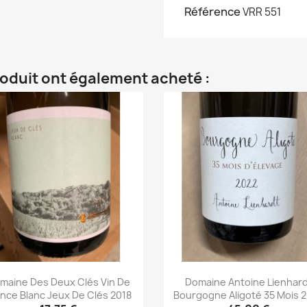
Référence
VRR 551
roduit ont également acheté :
maine Des Deux Clés Vin De
Domaine Antoine Lienhar
ance Blanc Jeux De Clés 2018
Bourgogne Aligoté 35 Mois 