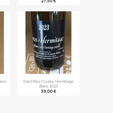
27,50 €
Aperçu rapide

lanc
Dard Ribo Crozes-Hermitage
Blanc 2023
39,00 €
Aperçu rapide
