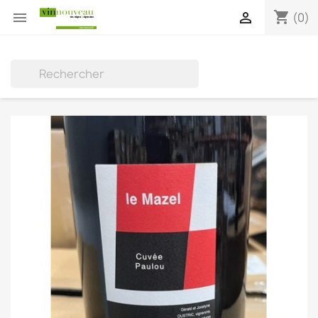
shopping_cart


(0)
