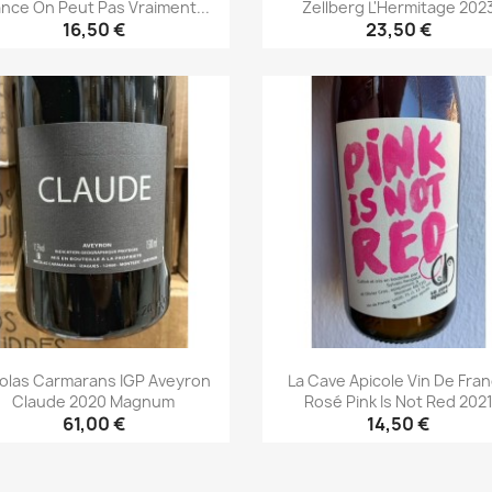
ance On Peut Pas Vraiment...
Zellberg L'Hermitage 202
16,50 €
23,50 €
Aperçu rapide
Aperçu rapide


colas Carmarans IGP Aveyron
La Cave Apicole Vin De Fra
Claude 2020 Magnum
Rosé Pink Is Not Red 202
61,00 €
14,50 €
Aperçu rapide
Aperçu rapide

