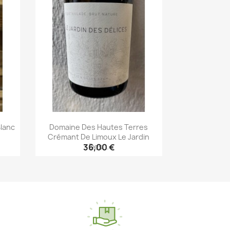
Blanc
Domaine Des Hautes Terres
Crémant De Limoux Le Jardin
Des...
36,00 €
Aperçu rapide
