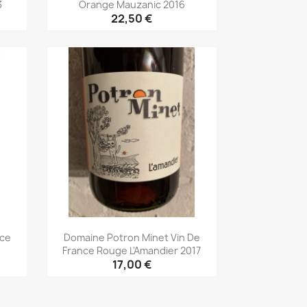
3
Orange Mauzanic 2016
22,50 €
Aperçu rapide

nce
Domaine Potron Minet Vin De
1
France Rouge L'Amandier 2017
17,00 €
Aperçu rapide
