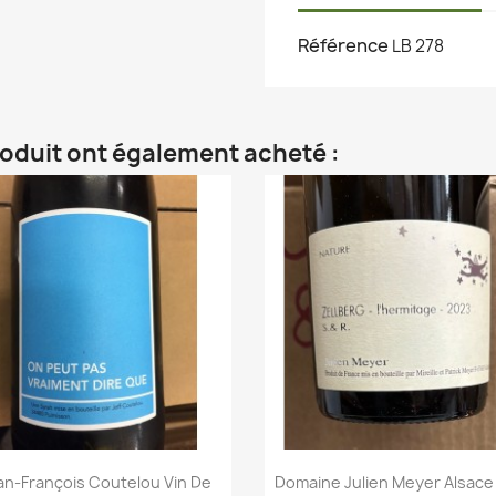
Référence
LB 278
roduit ont également acheté :
an-François Coutelou Vin De
Domaine Julien Meyer Alsace