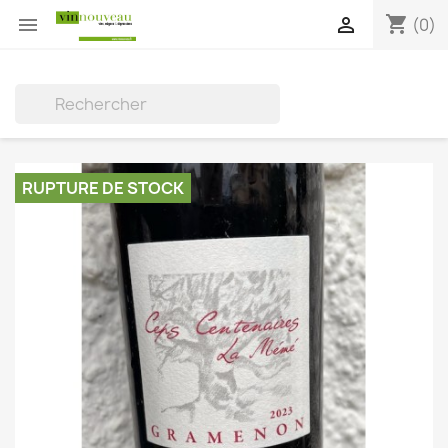
shopping_cart


(0)

RUPTURE DE STOCK