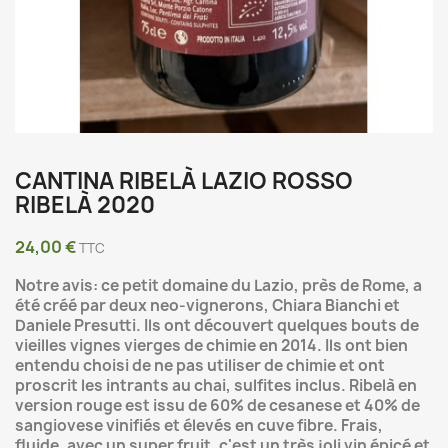
CANTINA RIBELÀ LAZIO ROSSO
RIBELÀ 2020
24,00 €
TTC
Notre avis: ce petit domaine du Lazio, près de Rome, a
été créé par deux neo-vignerons, Chiara Bianchi et
Daniele Presutti. Ils ont découvert quelques bouts de
vieilles vignes vierges de chimie en 2014. Ils ont bien
entendu choisi de ne pas utiliser de chimie et ont
proscrit les intrants au chai, sulfites inclus. Ribelà en
version rouge est issu de 60% de cesanese et 40% de
sangiovese vinifiés et élevés en cuve fibre. Frais,
fluide, avec un super fruit, c'est un très joli vin épicé et