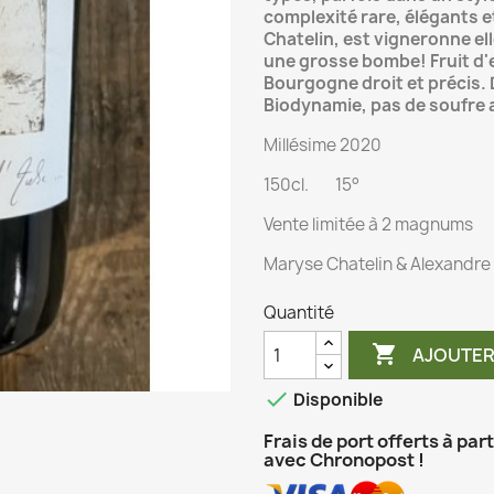
complexité rare, élégants e
Chatelin, est vigneronne elle
une grosse bombe! Fruit d'en
Bourgogne droit et précis. 
Biodynamie, pas de soufre 
Millésime 2020
150cl. 15°
Vente limitée à 2
magnums
Maryse Chatelin &
Alexandre 
Quantité

AJOUTER

Disponible
Frais de port offerts à par
avec Chronopost !