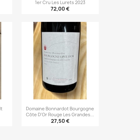
1er Cru Les Lurets 2023
72,00 €
Aperçu rapide

dt
Domaine Bonnardot Bourgogne
.
Côte D'Or Rouge Les Grandes...
27,50 €
Aperçu rapide
