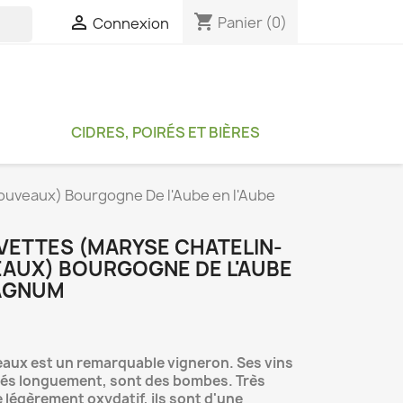
shopping_cart

Panier
(0)
Connexion

CIDRES, POIRÉS ET BIÈRES
ouveaux) Bourgogne De l'Aube en l'Aube
VETTES (MARYSE CHATELIN-
AUX) BOURGOGNE DE L'AUBE
MAGNUM
eaux est un remarquable vigneron. Ses vins
vés longuement, sont des bombes. Très
e légèrement oxydatif, ils sont d'une