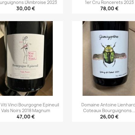
urguignons L'Ambroise 2023
1er Cru Roncerets 2023
30,00 €
78,00 €
Aperçu rapide
Aperçu rapide


i Viti Vinci Bourgogne Epineuil
Domaine Antoine Lienhar
Vals Noirs 2018 Magnum
Coteaux Bourguignons..
47,00 €
26,00 €
Aperçu rapide
Aperçu rapide

