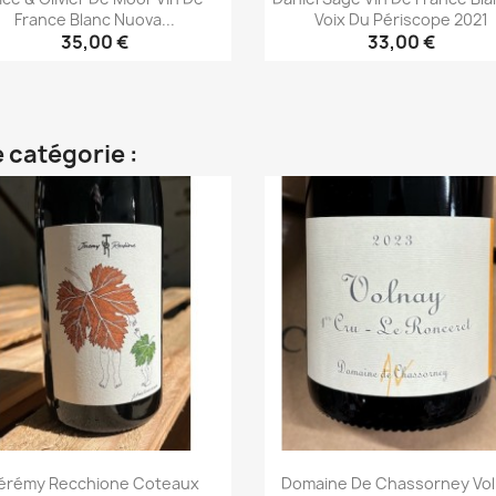
France Blanc Nuova...
Voix Du Périscope 2021
35,00 €
33,00 €
Aperçu rapide
Aperçu rapide


 catégorie :
érémy Recchione Coteaux
Domaine De Chassorney Vo