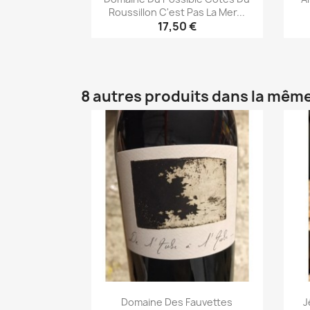
Roussillon C'est Pas La Mer...
17,50 €
Aperçu rapide

8 autres produits dans la même
Domaine Des Fauvettes
J