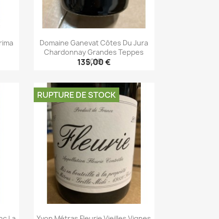
rima
Domaine Ganevat Côtes Du Jura
Chardonnay Grandes Teppes
2019
135,00 €
Aperçu rapide

RUPTURE DE STOCK
nc La
Yvon Métras Fleurie Vieilles Vignes