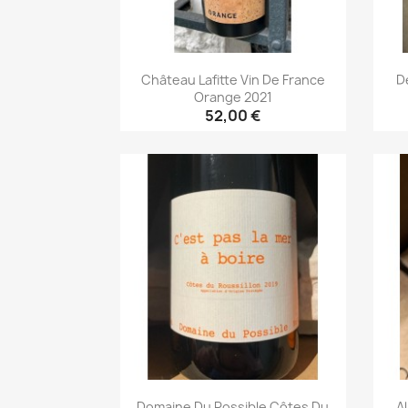
Château Lafitte Vin De France
D
Orange 2021
52,00 €
Aperçu rapide

Domaine Du Possible Côtes Du
Al