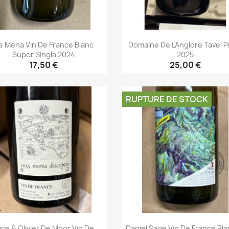
e Mena Vin De France Blanc
Domaine De L'Anglore Tavel P
Super Singla 2024
2025
17,50 €
25,00 €
Aperçu rapide
Aperçu rapide


RUPTURE DE STOCK
ice & Olivier De Moor Vin De
Daniel Sage Vin De France Bla