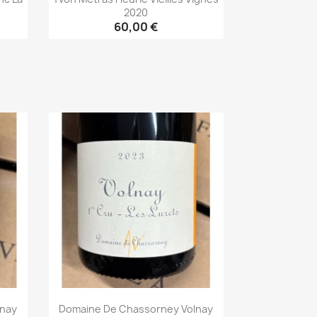
2020
60,00 €
Aperçu rapide

lnay
Domaine De Chassorney Volnay