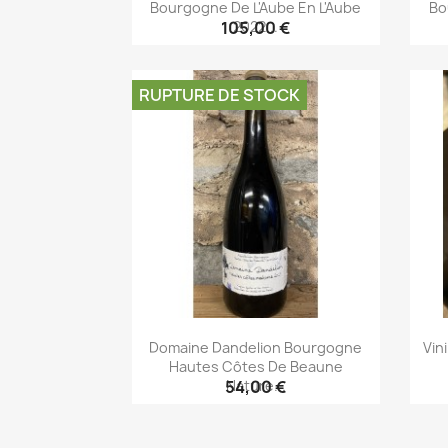
Bourgogne De L'Aube En L'Aube
Bo
2022...
105,00 €
Aperçu rapide

RUPTURE DE STOCK
Domaine Dandelion Bourgogne
Vin
Hautes Côtes De Beaune
Nature...
54,00 €
Aperçu rapide
