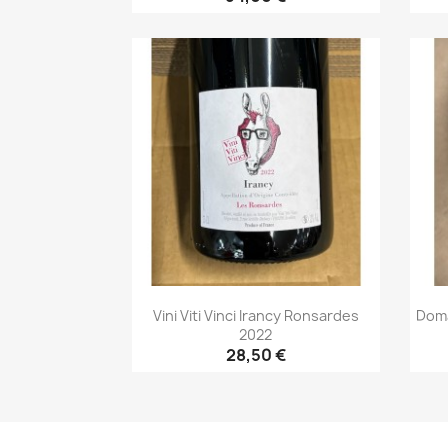
Aperçu rapide

Vini Viti Vinci Irancy Ronsardes
Doma
2022
28,50 €
Aperçu rapide
