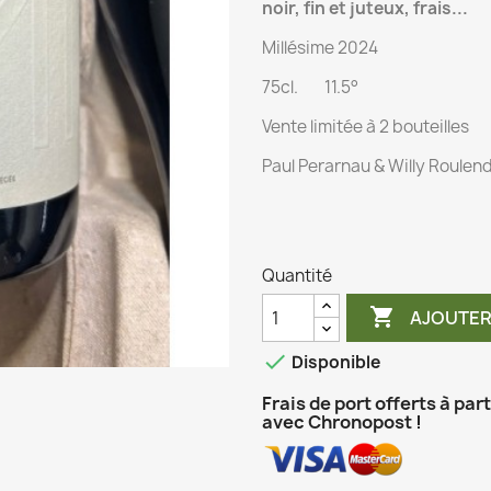
noir, fin et juteux, frais...
Millésime 2024
75cl. 11.5°
Vente limitée à 2 bouteilles
Paul Perarnau & Willy Roulende
Quantité

AJOUTER

Disponible
Frais de port offerts à par
avec Chronopost !