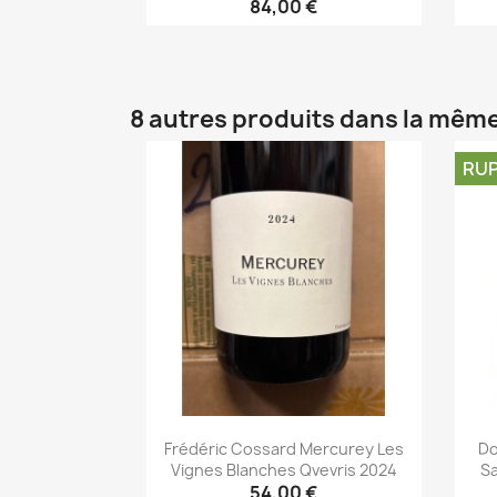
84,00 €
Aperçu rapide

8 autres produits dans la même
RUP
Frédéric Cossard Mercurey Les
Do
Vignes Blanches Qvevris 2024
Sa
54,00 €