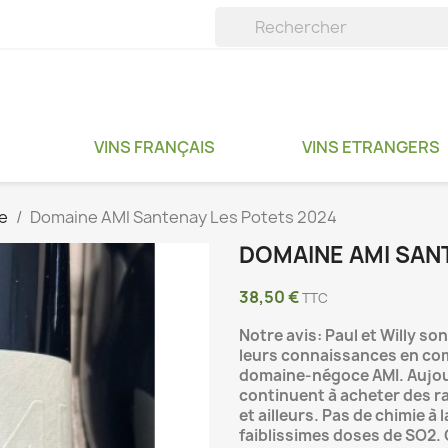
VINS FRANÇAIS
VINS ETRANGERS
e
Domaine AMI Santenay Les Potets 2024
DOMAINE AMI SAN
38,50 €
TTC
Notre avis: Paul et Willy so
leurs connaissances en com
domaine-négoce AMI. Aujourd
continuent à acheter des r
et ailleurs. Pas de chimie à 
faiblissimes doses de SO2. C