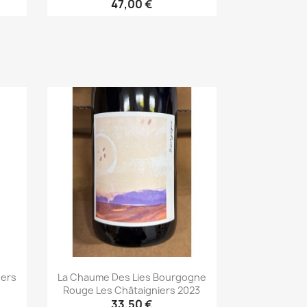
47,00 €
Aperçu rapide

1ers
La Chaume Des Lies Bourgogne
Rouge Les Châtaigniers 2023
33,50 €