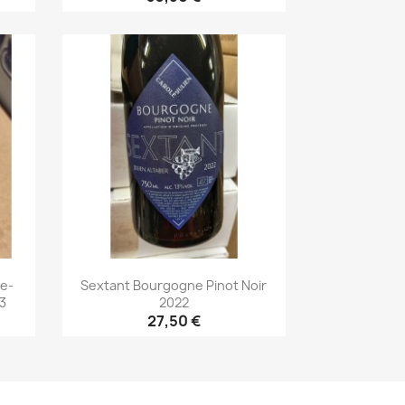
Aperçu rapide

le-
Sextant Bourgogne Pinot Noir
3
2022
27,50 €
Aperçu rapide
