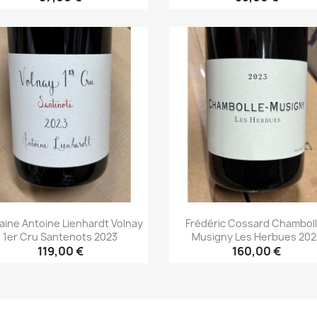
Aperçu rapide
Aperçu rapide


ine Antoine Lienhardt Volnay
Frédéric Cossard Chambol
1er Cru Santenots 2023
Musigny Les Herbues 202
119,00 €
160,00 €
Aperçu rapide
Aperçu rapide

