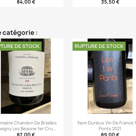
84,00 €
35,50 €
Aperçu rapide
Aperçu rapide


 catégorie :
TURE DE STOCK
RUPTURE DE STOCK
maine Chandon De Briailles
Yann Durieux Vin De France 
vigny Les Beaune 1er Cru...
Ponts 2021
87,00 €
89,00 €