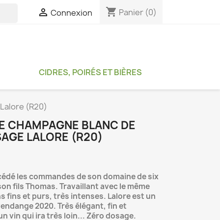
shopping_cart

Panier
(0)
Connexion

CIDRES, POIRÉS ET BIÈRES
Lalore (R20)
E CHAMPAGNE BLANC DE
AGE LALORE (R20)
a cédé les commandes de son domaine de six
son fils Thomas.
Travaillant avec le même
ns fins et purs, très intenses.
Lalore est un
endange 2020. Très élégant, fin et
un vin qui ira très loin... Zéro dosage.