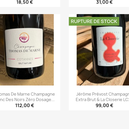
18,50 €
31,00 €
Aperçu rapide
Aperçu rapide


RUPTURE DE STOCK
omas De Marne Champagne
Jérôme Prévost Champag
anc Des Noirs Zéro Dosage...
Extra Brut & La Closerie L
112,00 €
99,00 €
Aperçu rapide
Aperçu rapide

