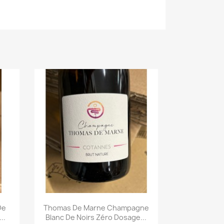
De
Thomas De Marne Champagne
..
Blanc De Noirs Zéro Dosage...