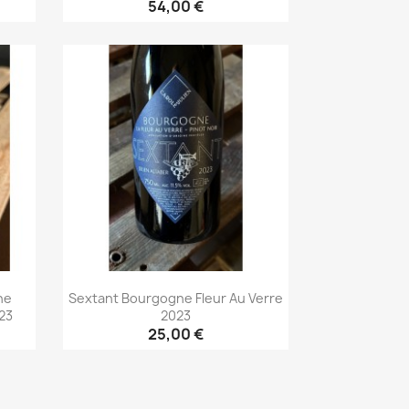
54,00 €
Aperçu rapide

ne
Sextant Bourgogne Fleur Au Verre
C23
2023
25,00 €
Aperçu rapide
