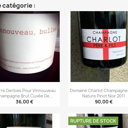
 catégorie :
rre Gerbais Pour Vinnouveau
Domaine Charlot Champagne
hampagne Brut Cuvée De...
Nature Pinot Noir 2011
36,00 €
90,00 €
Aperçu rapide
Aperçu rapide


RUPTURE DE STOCK