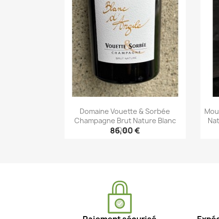
Domaine Vouette & Sorbée
Mou
Champagne Brut Nature Blanc
Nat
De...
86,00 €
Aperçu rapide
