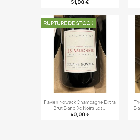
51,00 €
Aperçu rapide

RUPTURE DE STOCK
Flavien Nowack Champagne Extra
Th
Brut Blanc De Noirs Les...
Bl
60,00 €
Aperçu rapide
