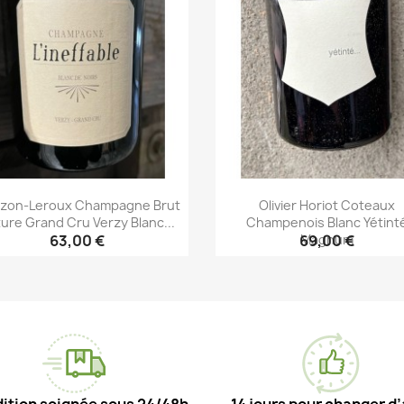
zon-Leroux Champagne Brut
Olivier Horiot Coteaux
ure Grand Cru Verzy Blanc...
Champenois Blanc Yétint
Magnum
63,00 €
69,00 €
Aperçu rapide
Aperçu rapide

