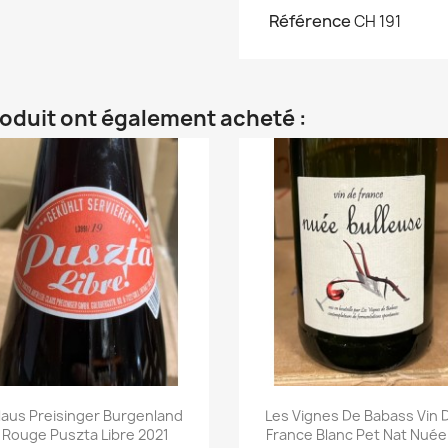
Référence
CH 191
roduit ont également acheté :
laus Preisinger Burgenland
Les Vignes De Babass Vin 
Rouge Puszta Libre 2021
France Blanc Pet Nat Nuée.