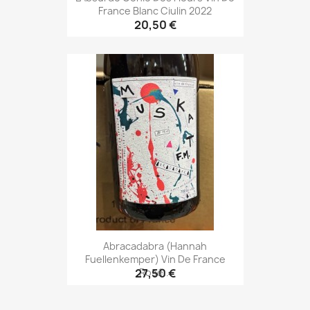
France Blanc Ciulin 2022
20,50 €
Abracadabra (Hannah
Fuellenkemper) Vin De France
Rosé...
27,50 €