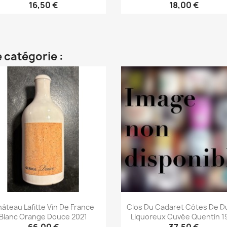
16,50 €
18,00 €
Aperçu rapide
Aperçu rapide


 catégorie :
âteau Lafitte Vin De France
Clos Du Cadaret Côtes De D
Blanc Orange Douce 2021
Liquoreux Cuvée Quentin 1