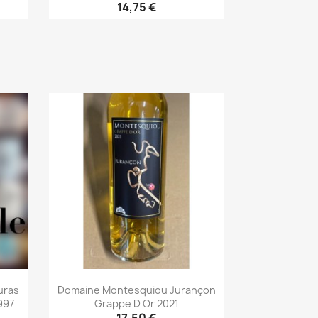
14,75 €
Aperçu rapide

uras
Domaine Montesquiou Jurançon
997
Grappe D Or 2021