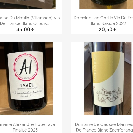
ine Du Moulin (Villemade) Vin
Domaine Les Cortis Vin De F
De France Blanc Orbois...
Blanc Naxide 2022
35,00 €
20,50 €
Aperçu rapide
Aperçu rapide


maine Alexandre Hote Tavel
Domaine De Causse Marines
Finalité 2023
De France Blanc Zacm'orange