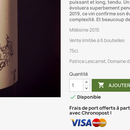
puissant et long, tendu. Un
évoluera superbement penda
2019, ce vin confirme son év
complexité. Et beaucoup de
Millésime 2015
Vente limitée à 6 bouteilles
75cl.
Patrice Lescarret, Domaine d
Quantité

AJOUTER

Disponible
Frais de port offerts à par
avec Chronopost !