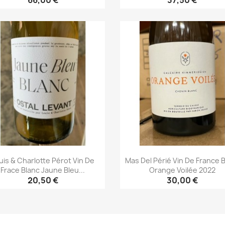
66,00 €
37,50 €
Aperçu rapide
Aperçu rapide


uis & Charlotte Pérot Vin De
Mas Del Périé Vin De France 
Frace Blanc Jaune Bleu...
Orange Voilée 2022
20,50 €
30,00 €
Aperçu rapide
Aperçu rapide

