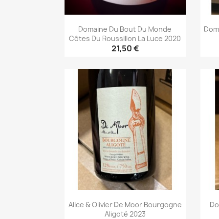
Domaine Du Bout Du Monde
Doma
Côtes Du Roussillon La Luce 2020
21,50 €
Aperçu rapide

Alice & Olivier De Moor Bourgogne
Do
Aligoté 2023