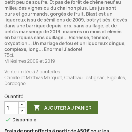
petit peu de soufre. Et pas de forêt de chêne neuf au
milieu des vignes ou du chai non plus. Les jus sont
purs et gourmands, gorgés de fruit. Blast est un
liquoreux issu de sémillons de 2009, botrytisés, élevés
dans une barrique depuis lors, sans ouillage, et de
petits mansengs de 2019, macérés un mois et élevés
en barrqiues sans ouillage... Richesse, tension,
oxydation... Un mariage de fou et un liquoreux dingue,
complexe, long... Enorme! J'adore!
75cl.
Millésimes 2009 et 2019
Vente limitée à 3 bouteilles
Camille et Mathias Marquet, Château Lestignac, Sigoulès,
Dordogne
Quantité

AJOUTER AU PANIER

Disponible
Frais de port offerts à partir de 450€ pour les