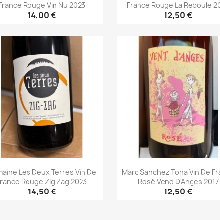
France Rouge Vin Nu 2023
France Rouge La Reboule 2
14,00 €
12,50 €
Aperçu rapide
Aperçu rapide


aine Les Deux Terres Vin De
Marc Sanchez Toha Vin De F
France Rouge Zig Zag 2023
Rosé Vend D'Anges 2017
14,50 €
12,50 €
Aperçu rapide
Aperçu rapide

