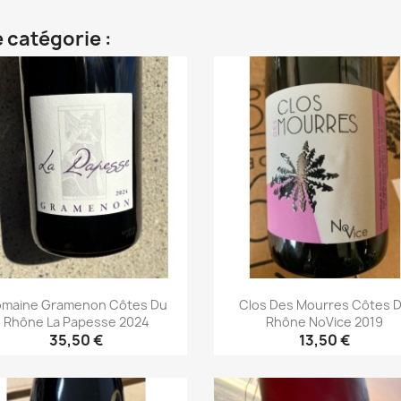
 catégorie :
maine Gramenon Côtes Du
Clos Des Mourres Côtes 
Rhône La Papesse 2024
Rhône NoVice 2019
35,50 €
13,50 €
Aperçu rapide
Aperçu rapide

