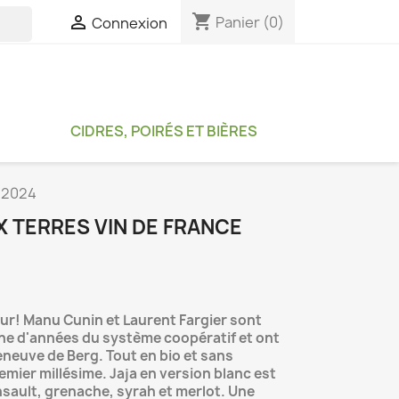
shopping_cart

Panier
(0)
Connexion

CIDRES, POIRÉS ET BIÈRES
a 2024
 TERRES VIN DE FRANCE
tour! Manu Cunin et Laurent Fargier sont
ine d'années du système coopératif et ont
leneuve de Berg. Tout en bio et sans
remier millésime. Jaja en version blanc est
sault, grenache, syrah et merlot. Une