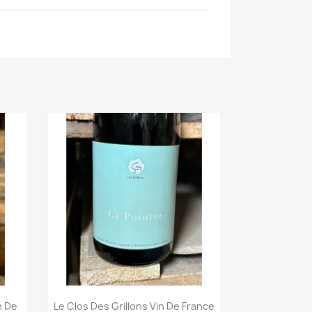
n De
Le Clos Des Grillons Vin De France